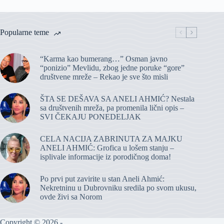
Popularne teme
“Karma kao bumerang…” Osman javno
“ponizio” Mevlidu, zbog jedne poruke “gore”
društvene mreže – Rekao je sve što misli
ŠTA SE DEŠAVA SA ANELI AHMIĆ? Nestala
sa društvenih mreža, pa promenila lični opis –
SVI ČEKAJU PONEDELJAK
CELA NACIJA ZABRINUTA ZA MAJKU
ANELI AHMIĆ: Grofica u lošem stanju –
isplivale informacije iz porodičnog doma!
Po prvi put zavirite u stan Aneli Ahmić:
Nekretninu u Dubrovniku sredila po svom ukusu,
ovde živi sa Norom
Copyright © 2026 -