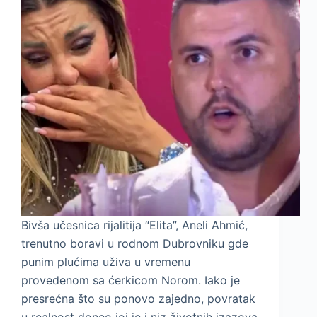
Bivša učesnica rijalitija “Elita”, Aneli Ahmić,
trenutno boravi u rodnom Dubrovniku gde
punim plućima uživa u vremenu
provedenom sa ćerkicom Norom. Iako je
presrećna što su ponovo zajedno, povratak