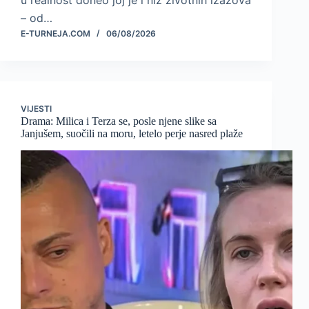
u realnost doneo joj je i niz životnih izazova
– od…
E-TURNEJA.COM
06/08/2026
VIJESTI
Drama: Milica i Terza se, posle njene slike sa
Janjušem, suočili na moru, letelo perje nasred plaže