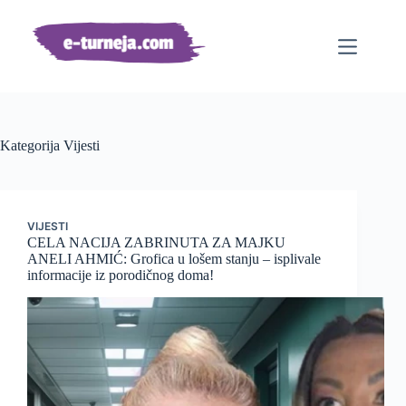
Preskoči
na
sadržaj
Kategorija
Vijesti
VIJESTI
CELA NACIJA ZABRINUTA ZA MAJKU
ANELI AHMIĆ: Grofica u lošem stanju – isplivale
informacije iz porodičnog doma!