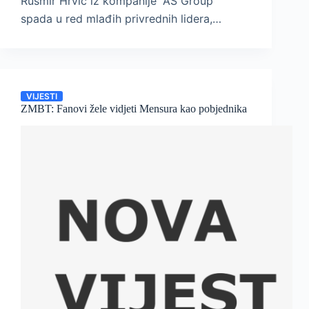
Rusmir Hrvić iz kompanije “AS Group”
spada u red mlađih privrednih lidera,…
VIJESTI
ZMBT: Fanovi žele vidjeti Mensura kao pobjednika