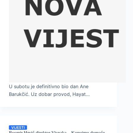
U subotu je definitivno bio dan Ane
Barukčić. Uz dobar provod, Hayat…
VIJESTI
Rusmir Hrvić direktor Vispaka – Kupujmo domaće