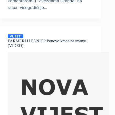
komentarom u “Zvezdama Granda” na
račun višegodišnje…
VIJESTI
FARMERI U PANICI: Ponovo krađa na imanju!
(VIDEO)