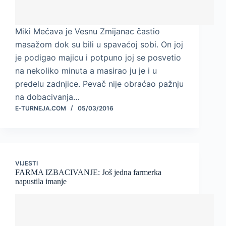
Miki Mećava je Vesnu Zmijanac častio
masažom dok su bili u spavaćoj sobi. On joj
je podigao majicu i potpuno joj se posvetio
na nekoliko minuta a masirao ju je i u
predelu zadnjice. Pevač nije obraćao pažnju
na dobacivanja…
E-TURNEJA.COM
05/03/2016
VIJESTI
FARMA IZBACIVANJE: Još jedna farmerka
napustila imanje