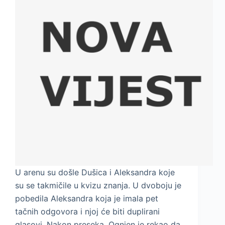
U arenu su došle Dušica i Aleksandra koje
su se takmičile u kvizu znanja. U dvoboju je
pobedila Aleksandra koja je imala pet
tačnih odgovora i njoj će biti duplirani
glasovi. Nakon preseka, Ognjen je rekao da