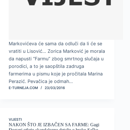
Markovićeva će sama da odluči da li će se
vratiti u Lisović… Zorica Marković je morala
da napusti “Farmu” zbog smrtnog slučaja u
porodici, a to je saopštila zadruga
farmerima u pismu koje je pročitala Marina
Perazić. Pevačica je odmah…
E-TURNEJA.COM
23/03/2016
VIJESTI
NAKON ŠTO JE IZBAČEN SA FARME: Gagi
Đogani otkrio skandalozne detalje o braku Saške