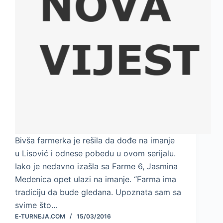
Bivša farmerka je rešila da dođe na imanje
u Lisović i odnese pobedu u ovom serijalu.
Iako je nedavno izašla sa Farme 6, Jasmina
Medenica opet ulazi na imanje. “Farma ima
tradiciju da bude gledana. Upoznata sam sa
svime što…
E-TURNEJA.COM
15/03/2016