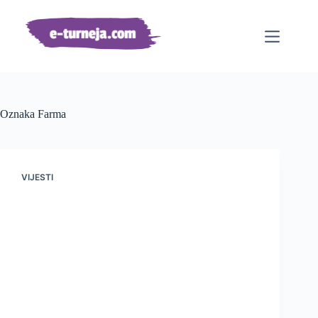
Preskoči
na
sadržaj
Oznaka
Farma
VIJESTI