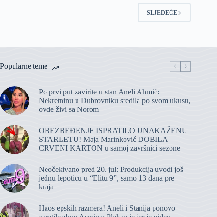
SLJEDEĆE
Popularne teme
Po prvi put zavirite u stan Aneli Ahmić:
Nekretninu u Dubrovniku sredila po svom ukusu,
ovde živi sa Norom
OBEZBEĐENJE ISPRATILO UNAKAŽENU
STARLETU! Maja Marinković DOBILA
CRVENI KARTON u samoj završnici sezone
Neočekivano pred 20. jul: Produkcija uvodi još
jednu lepoticu u “Elitu 9”, samo 13 dana pre
kraja
Haos epskih razmera! Aneli i Stanija ponovo
zaratile zbog Asmina: Plakao je jer je video