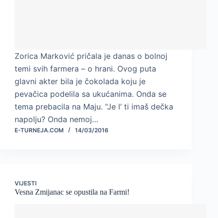
Zorica Marković pričala je danas o bolnoj
temi svih farmera – o hrani. Ovog puta
glavni akter bila je čokolada koju je
pevačica podelila sa ukućanima. Onda se
tema prebacila na Maju. “Je l’ ti imaš dečka
napolju? Onda nemoj…
E-TURNEJA.COM
14/03/2016
VIJESTI
Vesna Zmijanac se opustila na Farmi!