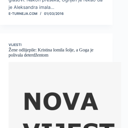
je Aleksandra imala…
E-TURNEJA.COM
01/03/2016
VIJESTI
Žene odlijepile: Kristina lomila šolje, a Goga je
polivala deterdžentom