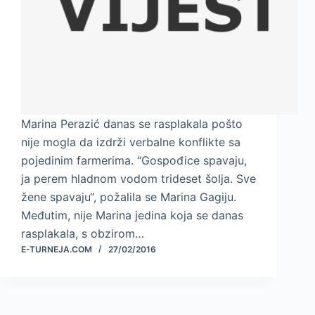
Marina Perazić danas se rasplakala pošto
nije mogla da izdrži verbalne konflikte sa
pojedinim farmerima. “Gospođice spavaju,
ja perem hladnom vodom trideset šolja. Sve
žene spavaju“, požalila se Marina Gagiju.
Međutim, nije Marina jedina koja se danas
rasplakala, s obzirom…
E-TURNEJA.COM
27/02/2016