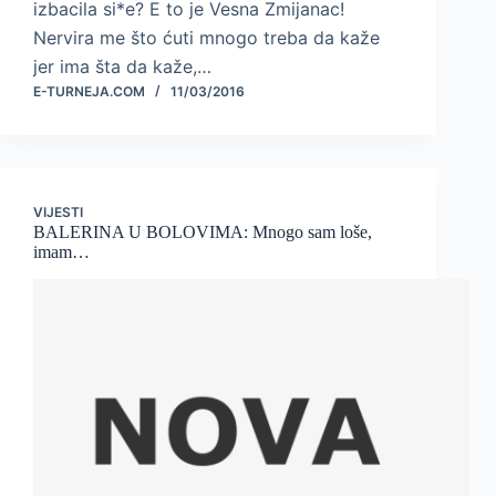
izbacila si*e? E to je Vesna Zmijanac!
Nervira me što ćuti mnogo treba da kaže
jer ima šta da kaže,…
E-TURNEJA.COM
11/03/2016
VIJESTI
BALERINA U BOLOVIMA: Mnogo sam loše,
imam…