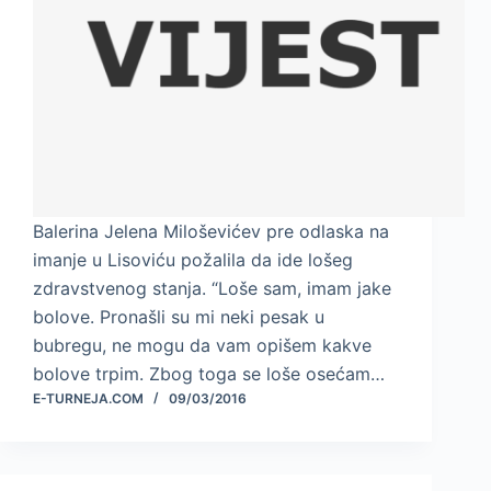
Balerina Jelena Miloševićev pre odlaska na
imanje u Lisoviću požalila da ide lošeg
zdravstvenog stanja. “Loše sam, imam jake
bolove. Pronašli su mi neki pesak u
bubregu, ne mogu da vam opišem kakve
bolove trpim. Zbog toga se loše osećam…
E-TURNEJA.COM
09/03/2016