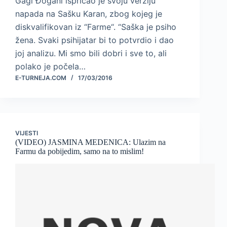
Gagi Đogani ispričao je svoju verziju
napada na Sašku Karan, zbog kojeg je
diskvalifikovan iz “Farme“. “Saška je psiho
žena. Svaki psihijatar bi to potvrdio i dao
joj analizu. Mi smo bili dobri i sve to, ali
polako je počela…
E-TURNEJA.COM
17/03/2016
VIJESTI
(VIDEO) JASMINA MEDENICA: Ulazim na
Farmu da pobijedim, samo na to mislim!