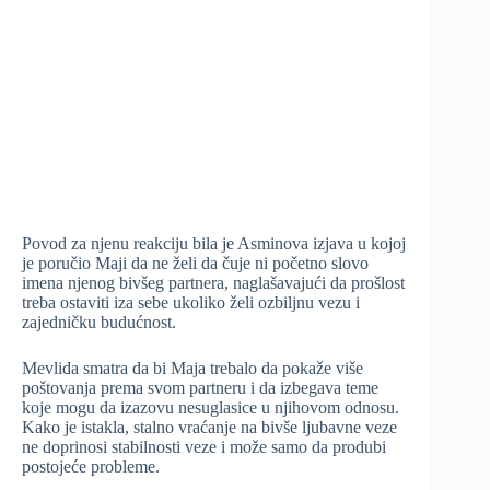
Povod za njenu reakciju bila je Asminova izjava u kojoj
je poručio Maji da ne želi da čuje ni početno slovo
imena njenog bivšeg partnera, naglašavajući da prošlost
treba ostaviti iza sebe ukoliko želi ozbiljnu vezu i
zajedničku budućnost.
Mevlida smatra da bi Maja trebalo da pokaže više
poštovanja prema svom partneru i da izbegava teme
koje mogu da izazovu nesuglasice u njihovom odnosu.
Kako je istakla, stalno vraćanje na bivše ljubavne veze
ne doprinosi stabilnosti veze i može samo da produbi
postojeće probleme.