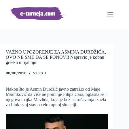
Preskoči
na
sadržaj
VAŽNO UPOZORENJE ZA ASMINA DURDŽIĆA,
OVO NE SME DA SE PONOVI! Napravio je kobnu
grešku u rijalitiju
08/06/2026
VIJESTI
Nakon što je Asmin Durdžić javno zatražio od Maje
Marinković da više ne pominje Filipa Cara, oglasila se i
njegova majka Mevlida, koja je bez ustručavanja iznela
za Pink svoj stav o celokupnoj situaciji.