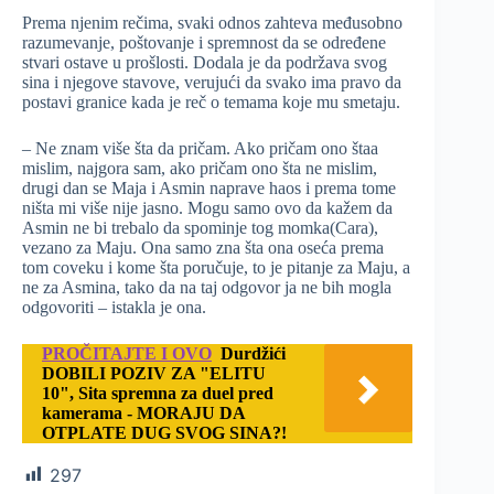
Prema njenim rečima, svaki odnos zahteva međusobno
razumevanje, poštovanje i spremnost da se određene
stvari ostave u prošlosti. Dodala je da podržava svog
sina i njegove stavove, verujući da svako ima pravo da
postavi granice kada je reč o temama koje mu smetaju.
– Ne znam više šta da pričam. Ako pričam ono štaa
mislim, najgora sam, ako pričam ono šta ne mislim,
drugi dan se Maja i Asmin naprave haos i prema tome
ništa mi više nije jasno. Mogu samo ovo da kažem da
Asmin ne bi trebalo da spominje tog momka(Cara),
vezano za Maju. Ona samo zna šta ona oseća prema
tom coveku i kome šta poručuje, to je pitanje za Maju, a
ne za Asmina, tako da na taj odgovor ja ne bih mogla
odgovoriti – istakla je ona.
PROČITAJTE I OVO
Durdžići
DOBILI POZIV ZA "ELITU
10", Sita spremna za duel pred
kamerama - MORAJU DA
OTPLATE DUG SVOG SINA?!
297