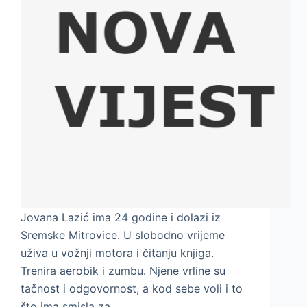
Jovana Lazić ima 24 godine i dolazi iz
Sremske Mitrovice. U slobodno vrijeme
uživa u vožnji motora i čitanju knjiga.
Trenira aerobik i zumbu. Njene vrline su
tačnost i odgovornost, a kod sebe voli i to
što ima smisla za…