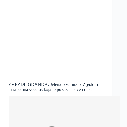
ZVEZDE GRANDA: Jelena fascinirana Zijadom –
Ti si jedina večeras koja je pokazala srce i dušu