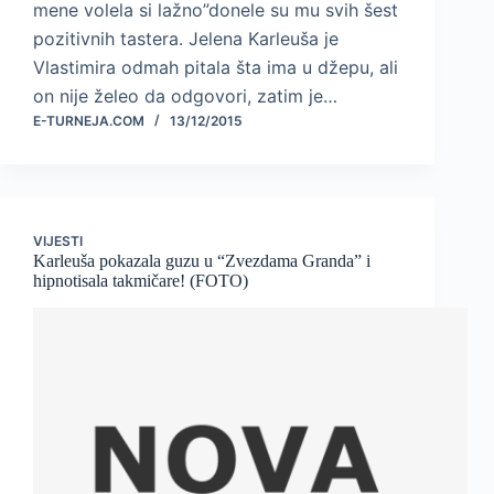
mene volela si lažno”donele su mu svih šest
pozitivnih tastera. Jelena Karleuša je
Vlastimira odmah pitala šta ima u džepu, ali
on nije želeo da odgovori, zatim je…
E-TURNEJA.COM
13/12/2015
VIJESTI
Karleuša pokazala guzu u “Zvezdama Granda” i
hipnotisala takmičare! (FOTO)