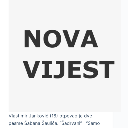
Vlastimir Janković (18) otpevao je dve
pesme Šabana Šaulića. “Šadrvani” i “Samo