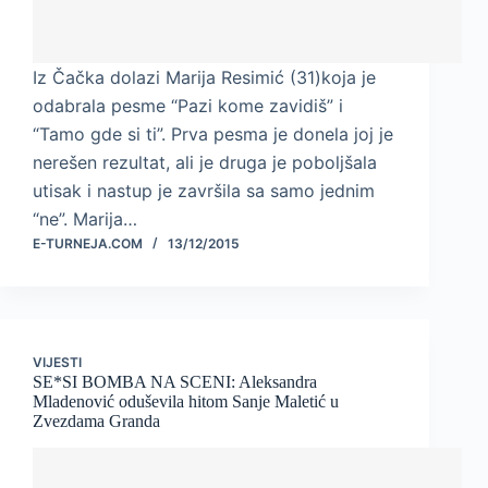
Iz Čačka dolazi Marija Resimić (31)koja je
odabrala pesme “Pazi kome zavidiš” i
“Tamo gde si ti”. Prva pesma je donela joj je
nerešen rezultat, ali je druga je poboljšala
utisak i nastup je završila sa samo jednim
“ne”. Marija…
E-TURNEJA.COM
13/12/2015
VIJESTI
SE*SI BOMBA NA SCENI: Aleksandra
Mladenović oduševila hitom Sanje Maletić u
Zvezdama Granda