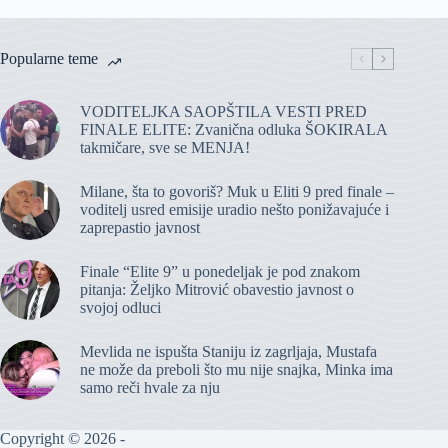
Popularne teme
VODITELJKA SAOPŠTILA VESTI PRED
FINALE ELITE: Zvanična odluka ŠOKIRALA
takmičare, sve se MENJA!
Milane, šta to govoriš? Muk u Eliti 9 pred finale –
voditelj usred emisije uradio nešto ponižavajuće i
zaprepastio javnost
Finale “Elite 9” u ponedeljak je pod znakom
pitanja: Željko Mitrović obavestio javnost o
svojoj odluci
Mevlida ne ispušta Staniju iz zagrljaja, Mustafa
ne može da preboli što mu nije snajka, Minka ima
samo reči hvale za nju
Copyright © 2026 -