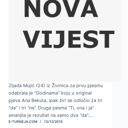
Zijada Mujić (24) iz Živinica za prvu pjesmu
odabrala je “Godinama” koju u original
pjeva Ana Bekuta, ipak žiri se odlučio za tri
“da” i tri “ne”. Druga pesma “Ti, ona i ja”
smanjila je rezultat na samo dva “da”.…
E-TURNEJA.COM
13/12/2015