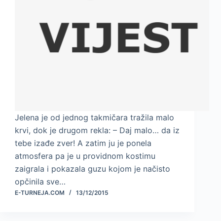
Jelena je od jednog takmičara tražila malo
krvi, dok je drugom rekla: – Daj malo… da iz
tebe izađe zver! A zatim ju je ponela
atmosfera pa je u providnom kostimu
zaigrala i pokazala guzu kojom je načisto
opčinila sve…
E-TURNEJA.COM
13/12/2015