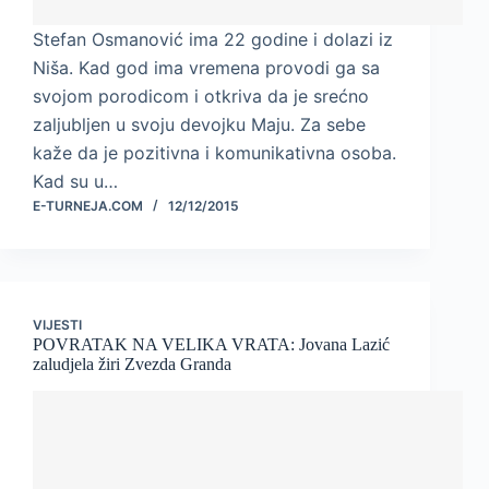
Stefan Osmanović ima 22 godine i dolazi iz
Niša. Kad god ima vremena provodi ga sa
svojom porodicom i otkriva da je srećno
zaljubljen u svoju devojku Maju. Za sebe
kaže da je pozitivna i komunikativna osoba.
Kad su u…
E-TURNEJA.COM
12/12/2015
VIJESTI
POVRATAK NA VELIKA VRATA: Jovana Lazić
zaludjela žiri Zvezda Granda