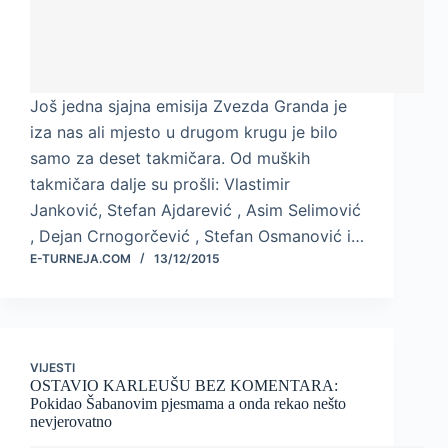
Još jedna sjajna emisija Zvezda Granda je
iza nas ali mjesto u drugom krugu je bilo
samo za deset takmičara. Od muških
takmičara dalje su prošli: Vlastimir
Janković, Stefan Ajdarević , Asim Selimović
, Dejan Crnogorčević , Stefan Osmanović i…
E-TURNEJA.COM
13/12/2015
VIJESTI
OSTAVIO KARLEUŠU BEZ KOMENTARA:
Pokidao Šabanovim pjesmama a onda rekao nešto
nevjerovatno