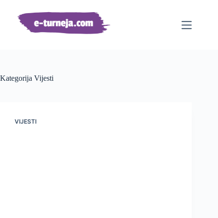
Preskoči
na
sadržaj
Kategorija
Vijesti
VIJESTI