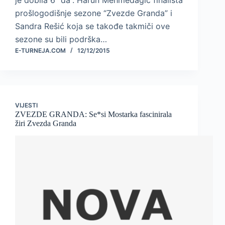
je dobila 6 “da”. Harun Mehmedagić finalista
prošlogodišnje sezone “Zvezde Granda” i
Sandra Rešić koja se takođe takmiči ove
sezone su bili podrška…
E-TURNEJA.COM
12/12/2015
VIJESTI
ZVEZDE GRANDA: Se*si Mostarka fascinirala
žiri Zvezda Granda