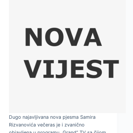
Dugo najavljivana nova pjesma Samira
Rizvanovića večeras je i zvanično
objavljena u programu „Grand“ TV sa čijom