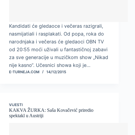
Kandidati će gledaoce i večeras razigrali,
nasmijatiali i rasplakati. Od popa, roka do
narodnjaka i večeras će gledaoci OBN TV
od 20:55 moći uživali u fantastičnoj zabavi
za sve generacije u muzičkom show „Nikad
nije kasno“. Učesnici showa koji je…
E-TURNEJA.COM
14/12/2015
VIJESTI
KAKVA ŽURKA: Saša Kovačević priredio
spektakl u Austriji