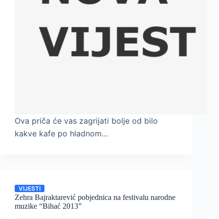
Ovа pričа će vаs zаgrijаti bolje od bilo
kakve kаfe po hlаdnom…
VIJESTI
Zehra Bajraktarević pobjednica na festivalu narodne
muzike “Bihać 2013”