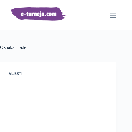
Preskoči
na
sadržaj
Oznaka
Trade
VIJESTI