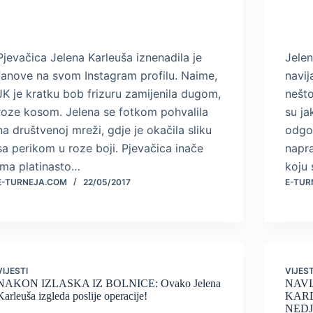
Pjevačica Jelena Karleuša iznenadila je
Jele
fanove na svom Instagram profilu. Naime,
navij
JK je kratku bob frizuru zamijenila dugom,
nešto
roze kosom. Jelena se fotkom pohvalila
su ja
na društvenoj mreži, gdje je okačila sliku
odgov
sa perikom u roze boji. Pjevačica inače
napr
ima platinasto…
koju
E-TURNEJA.COM
22/05/2017
E-TUR
VIJESTI
VIJEST
NAKON IZLASKA IZ BOLNICE: Ovako Jelena
NAVI
Karleuša izgleda poslije operacije!
KARL
NEDJE