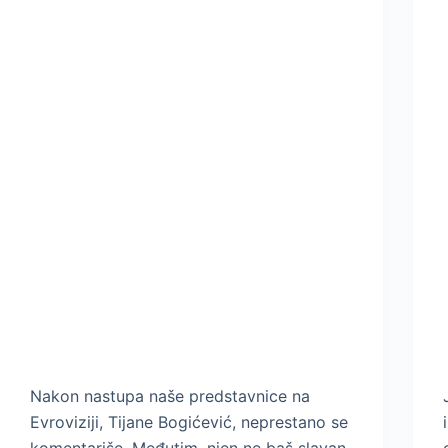
Nakon nastupa naše predstavnice na
Evroviziji, Tijane Bogićević, neprestano se
komentariše. Međutim, njen ne baš slavan