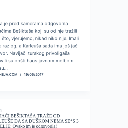
na je pred kamerama odgovorila
ačima Bešiktaša koji su od nje tražili
 što, vjerujemo, nikad niko nije. Imali
k razlog, a Karleuša sada ima još jači
or. Navijači turskog privoligaša
avili su opšti haos javnom molbom
 su…
NEJA.COM
19/05/2017
I
JAČI BEŠIKTAŠA TRAŽE OD
EUŠE DA SA DUŠKOM NEMA SE*S 3
LJE: Ovako im je odgovorila!