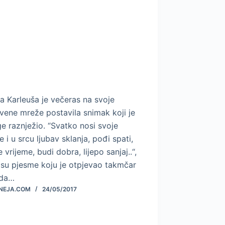
a Karleuša je večeras na svoje
vene mreže postavila snimak koji je
 raznježio. “Svatko nosi svoje
 i u srcu ljubav sklanja, pođi spati,
e vrijeme, budi dobra, lijepo sanjaj..“,
i su pjesme koju je otpjevao takmčar
da…
NEJA.COM
24/05/2017