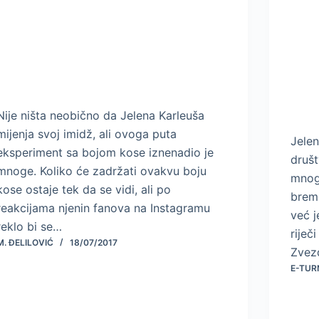
Nije ništa neobično da Jelena Karleuša
mijenja svoj imidž, ali ovoga puta
Jelen
eksperiment sa bojom kose iznenadio je
društ
mnoge. Koliko će zadržati ovakvu boju
mnoge
kose ostaje tek da se vidi, ali po
breme
reakcijama njenin fanova na Instagramu
već j
reklo bi se…
riječ
M. ĐELILOVIĆ
18/07/2017
Zvez
E-TUR