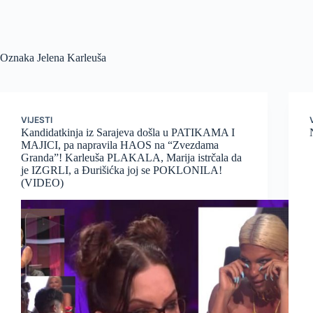
Oznaka
Jelena Karleuša
VIJESTI
Kandidatkinja iz Sarajeva došla u PATIKAMA I
MAJICI, pa napravila HAOS na “Zvezdama
Granda”! Karleuša PLAKALA, Marija istrčala da
je IZGRLI, a Đurišićka joj se POKLONILA!
(VIDEO)