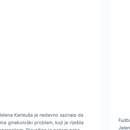
Jelena Karleuša je nedavno saznala da
Fudba
ima ginekološki problem, koji je riješila
Jelen
operacijom. Pjevačica je potom neko