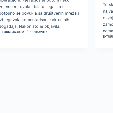
Tursk
vrijeme mirovala i bila u ilegali, a i
najva
potpuno se povukla sa društvenih mreža i
osvoj
izbjegavala komentarisanje aktuelnih
zamol
događaja. Nakon što je objavila…
nema
E-TURNEJA.COM
16/05/2017
E-TUR