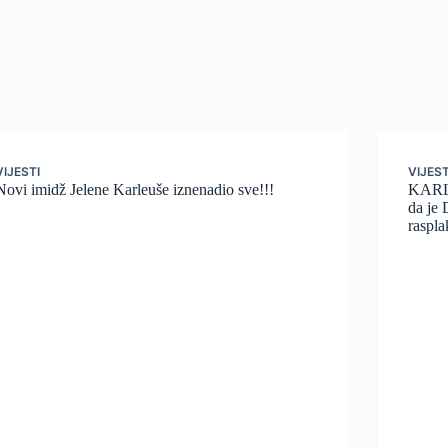
VIJESTI
VIJEST
Novi imidž Jelene Karleuše iznenadio sve!!!
KARL
da je 
raspla