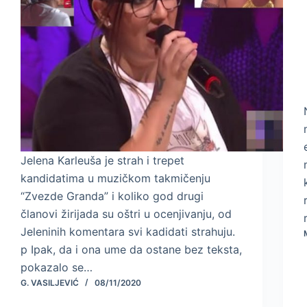
Jelena Karleuša je strah i trepet
kandidatima u muzičkom takmičenju
“Zvezde Granda” i koliko god drugi
članovi žirijada su oštri u ocenjivanju, od
Jeleninih komentara svi kadidati strahuju.
p Ipak, da i ona ume da ostane bez teksta,
pokazalo se…
G. VASILJEVIĆ
08/11/2020