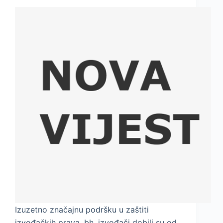
Izuzetno značajnu podršku u zaštiti
izvođačkih prava, bh. izvođači dobili su od