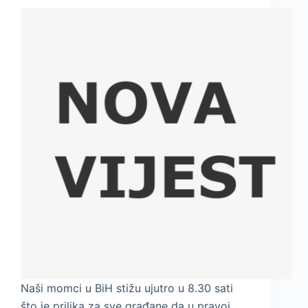
Naši momci u BiH stižu ujutro u 8.30 sati
što je prilika za sve građane da u pravoj