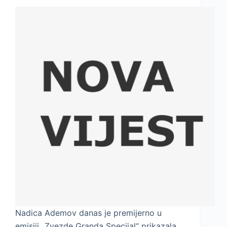
Nadica Ademov danas je premijerno u
emisiji „Zvezde Granda Specijal“ prikazala