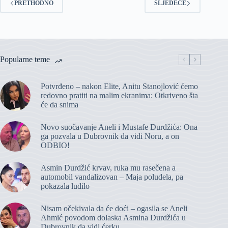
PRETHODNO
SLJEDEĆE
Popularne teme
Potvrđeno – nakon Elite, Anitu Stanojlović ćemo
redovno pratiti na malim ekranima: Otkriveno šta
će da snima
Novo suočavanje Aneli i Mustafe Durdžića: Ona
ga pozvala u Dubrovnik da vidi Noru, a on
ODBIO!
Asmin Durdžić krvav, ruka mu rasečena a
automobil vandalizovan – Maja poludela, pa
pokazala ludilo
Nisam očekivala da će doći – ogasila se Aneli
Ahmić povodom dolaska Asmina Durdžića u
Dubrovnik da vidi ćerku