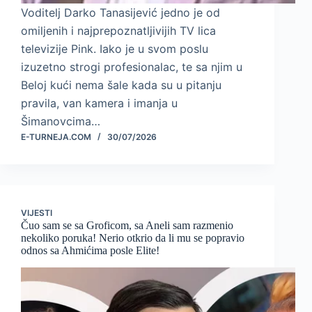
Voditelj Darko Tanasijević jedno je od
omiljenih i najprepoznatljivijih TV lica
televizije Pink. Iako je u svom poslu
izuzetno strogi profesionalac, te sa njim u
Beloj kući nema šale kada su u pitanju
pravila, van kamera i imanja u
Šimanovcima…
E-TURNEJA.COM
30/07/2026
VIJESTI
Čuo sam se sa Groficom, sa Aneli sam razmenio
nekoliko poruka! Nerio otkrio da li mu se popravio
odnos sa Ahmićima posle Elite!