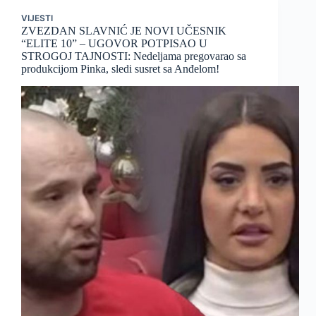
VIJESTI
ZVEZDAN SLAVNIĆ JE NOVI UČESNIK
“ELITE 10” – UGOVOR POTPISAO U
STROGOJ TAJNOSTI: Nedeljama pregovarao sa
produkcijom Pinka, sledi susret sa Anđelom!