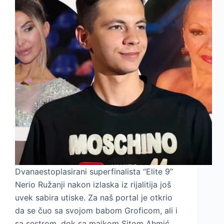
Dvanaestoplasirani superfinalista “Elite 9”
Nerio Ružanji nakon izlaska iz rijalitija još
uvek sabira utiske. Za naš portal je otkrio
da se čuo sa svojom babom Groficom, ali i
sa sestrom, dok sa majkom Sitom Ahmić