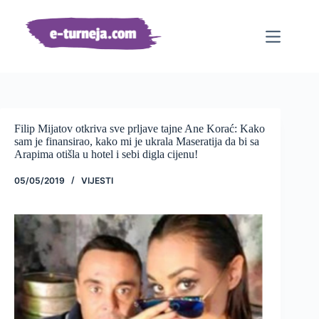
Preskoči
na
sadržaj
Filip Mijatov otkriva sve prljave tajne Ane Korać: Kako
sam je finansirao, kako mi je ukrala Maseratija da bi sa
Arapima otišla u hotel i sebi digla cijenu!
05/05/2019
VIJESTI