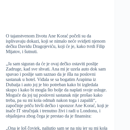
O tajanstvenom životu Ane Korać počeli su da
isplivavaju dokazi, koji se nimalo neće svidjeti njenom
dečku Davidu Dragojeviću, koji će je, kako tvrdi Filip
Mijatov, i šutnuti.
„Ja sam siguran da će je ovaj dečko ostaviti poslije
Zadruge, kad sve shvati. Ana mi je uzela auto dok sam
spavao i poslije sam saznao da je išla na poslovni
sastanak u hotel. Viđala se sa bogatim Arapima iz
Dubaija i auto joj je bio potreban kako bi izgledala
skupo i kako bi mogla što bolje da naplati svoje usluge.
Moguće da joj taj poslovni sastanak nije prošao kako
treba, pa su mi kola odmah nakon toga i zapalili“,
započinje priču bivši dečko i sponzor Ane Korać, koji je
inače IT stručnjak i trenutno živi i radi u Londonu, i
objašnjava zbog čega je prestao da je finansira:
„Ona je loš čovjek, naljutio sam se na nju jer su mi kola