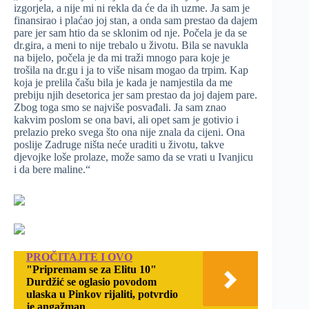
izgorjela, a nije mi ni rekla da će da ih uzme. Ja sam je
finansirao i plaćao joj stan, a onda sam prestao da dajem
pare jer sam htio da se sklonim od nje. Počela je da se
dr.gira, a meni to nije trebalo u životu. Bila se navukla
na bijelo, počela je da mi traži mnogo para koje je
trošila na dr.gu i ja to više nisam mogao da trpim. Kap
koja je prelila čašu bila je kada je namjestila da me
prebiju njih desetorica jer sam prestao da joj dajem pare.
Zbog toga smo se najviše posvađali. Ja sam znao
kakvim poslom se ona bavi, ali opet sam je gotivio i
prelazio preko svega što ona nije znala da cijeni. Ona
poslije Zadruge ništa neće uraditi u životu, takve
djevojke loše prolaze, može samo da se vrati u Ivanjicu
i da bere maline.“
PROČITAJTE I OVO
"Pripremam se za Elitu 10"
Durdžić se oglasio povodom
ulaska u Pinkov rijaliti, potvrdio
je angažman