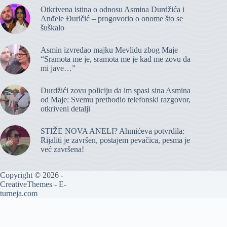
Otkrivena istina o odnosu Asmina Durdžića i
Anđele Đuričić – progovorio o onome što se
šuškalo
Asmin izvređao majku Mevlidu zbog Maje
“Sramota me je, sramota me je kad me zovu da
mi jave…”
Durdžići zovu policiju da im spasi sina Asmina
od Maje: Svemu prethodio telefonski razgovor,
otkriveni detalji
STIŽE NOVA ANELI? Ahmićeva potvrdila:
Rijaliti je završen, postajem pevačica, pesma je
već završena!
Copyright © 2026 -
CreativeThemes
- E-
turneja.com