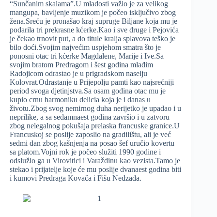
“Sunčanim skalama”.U mladosti važio je za velikog
mangupa, bavljenje muzikom je počeo isključivo zbog
žena.Sreću je pronašao kraj supruge Biljane koja mu je
podarila tri prekrasne kćerke.Kao i sve druge i Pejovića
je čekao trnovit put, a do titule kralja splavova teško je
bilo doći.Svojim najvećim uspjehom smatra što je
ponosni otac tri kćerke Magdalene, Marije i Ive.Sa
svojim bratom Predragom i šest godina mlađim
Radojicom odrastao je u prigradskom naselju
Kolovrat.Odrastanje u Prijepolju pamti kao najsrećniji
period svoga djetinjstva.Sa osam godina otac mu je
kupio crnu harmoniku delicia koja je i danas u
životu.Zbog svog nemirnog duha nerijetko je upadao i u
neprilike, a sa sedamnaest godina završio i u zatvoru
zbog nelegalnog pokušaja prelaska francuske granice.U
Francuskoj se poslije zaposlio na gradilištu, ali je već
sedmi dan zbog kašnjenja na posao šef uručio kovertu
sa platom.Vojni rok je počeo služiti 1990 godine i
odslužio ga u Virovitici i Varaždinu kao vezista.Tamo je
stekao i prijatelje koje će mu poslije dvanaest godina biti
i kumovi Predraga Kovača i Fišu Nedzada.