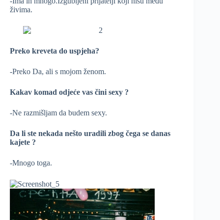
-Ima ih mnogo.Izgubljeni prijatelji koji nisu među
živima.
Preko kreveta do uspjeha?
-Preko Da, ali s mojom ženom.
Kakav komad odjeće vas čini sexy ?
-Ne razmišljam da budem sexy.
Da li ste nekada nešto uradili zbog čega se danas
kajete ?
-Mnogo toga.