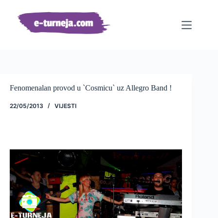
Preskoči
na
sadržaj
Fenomenalan provod u `Cosmicu` uz Allegro Band !
22/05/2013
VIJESTI