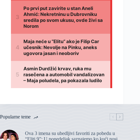
Popularne teme
Ova 3 imena su ubedljivi favoriti za pobedu u
“Eliti 9”: U ponedeljak saznajemo ko kući nosi