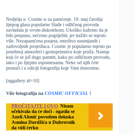
Nedjelja u Cosmic-u za pamćenje. 19. maj čarolija
lijepog glasa popularne Slađe i odličnog provoda
zavladala je ovom diskotekom. Ukoliko kažemo da je
bilo prepuno, nećemo pogriješiti, jer tražilo se mjesto
više. Nezapamćena posjeta, mnoštvo nasmijanih i
zadovoljnih posjetilaca. Cosmic je popularno mjesto po
posebnoj atmosferi i gostoprimstvu koje pruža. Nastup
koji će se još dugo pamtiti, kako po odličnom provodu,
tako i po lijepim uspomenama. Neke od njih ćete
pronaći i u ediciji fotografija koje Vam donosimo.
[nggallery id=10]
Više fotografija na
COSMIC OFFICIAL
!
PROČITAJTE I OVO
Nisam
očekivala da će doći - ogasila se
Aneli Ahmić povodom dolaska
Asmina Durdžića u Dubrovnik
da vidi ćerku