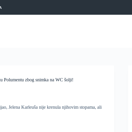
A
olumentu zbog snimka na WC šolji!
ijao, Jelena Karleuša nije krenula njihovim stopama, ali