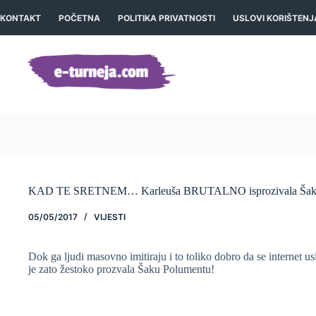
Preskoči
na
KONTAKT
POČETNA
POLITIKA PRIVATNOSTI
USLOVI KORIŠTENJ
sadržaj
KAD TE SRETNEM… Karleuša BRUTALNO isprozivala Šaku P
05/05/2017
VIJESTI
Dok ga ljudi masovno imitiraju i to toliko dobro da se internet us
je zato žestoko prozvala Šaku Polumentu!