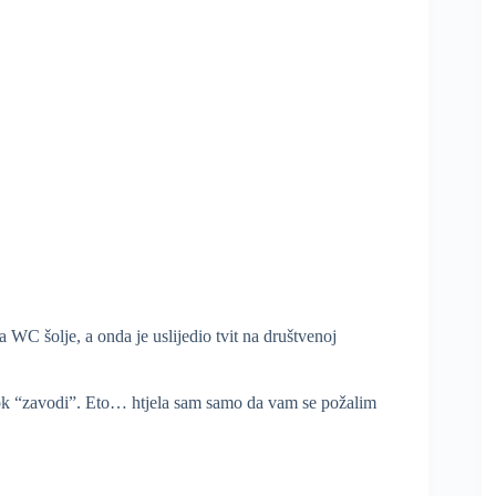
 WC šolje, a onda je uslijedio tvit na društvenoj
ok “zavodi”. Eto… htjela sam samo da vam se požalim