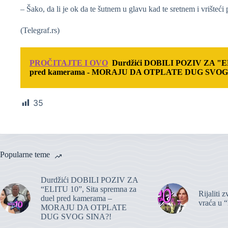
– Šako, da li je ok da te šutnem u glavu kad te sretnem i vrišteć
(Telegraf.rs)
PROČITAJTE I OVO
Durdžići DOBILI POZIV ZA "ELI
pred kamerama - MORAJU DA OTPLATE DUG SVOG
35
Popularne teme
Durdžići DOBILI POZIV ZA
“ELITU 10”, Sita spremna za
Rijaliti 
duel pred kamerama –
vraća u “
MORAJU DA OTPLATE
DUG SVOG SINA?!