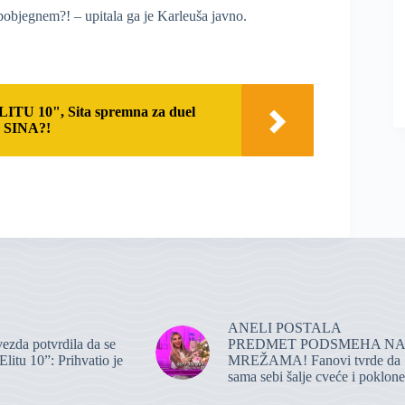
i pobjegnem?! – upitala ga je Karleuša javno.
TU 10", Sita spremna za duel
 SINA?!
ANELI POSTALA
zvezda potvrdila da se
PREDMET PODSMEHA NA
Elitu 10”: Prihvatio je
MREŽAMA! Fanovi tvrde da
sama sebi šalje cveće i poklone