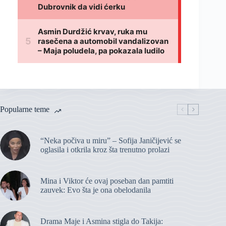
Popularne teme
“Neka počiva u miru” – Sofija Janičijević se
oglasila i otkrila kroz šta trenutno prolazi
Mina i Viktor će ovaj poseban dan pamtiti
zauvek: Evo šta je ona obelodanila
Drama Maje i Asmina stigla do Takija: