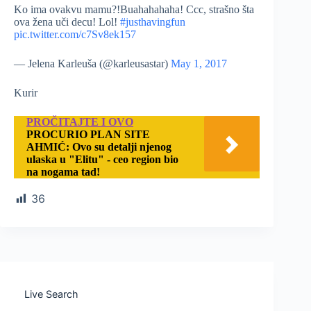
Ko ima ovakvu mamu?!Buahahahaha! Ccc, strašno šta
ova žena uči decu! Lol!
#justhavingfun
pic.twitter.com/c7Sv8ek157
— Jelena Karleuša (@karleusastar)
May 1, 2017
Kurir
PROČITAJTE I OVO
PROCURIO PLAN SITE
AHMIĆ: Ovo su detalji njenog
ulaska u "Elitu" - ceo region bio
na nogama tad!
36
Live Search