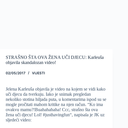
STRAŠNO ŠTA OVA ŽENA UČI DJECU: Karleuša
objavila skandalozan video!
02/05/2017
VIJESTI
Jelena Karleuša objavila je video na kojem se vidi kako
uči djecu da tverkuju. Iako je snimak pregledan
nekoliko stotina hiljada puta, u komentarima ispod su se
mogle pročitati mahom kritike na njen račun. “Ko ima
ovakvu mamu?!Buahahahaha! Ccc, strašno šta ova
žena uči djecu! Lol! #justhavingfun“, napisala je JK uz
sljedeći video: