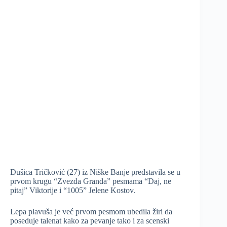
Dušica Tričković (27) iz Niške Banje predstavila se u
prvom krugu “Zvezda Granda” pesmama “Daj, ne
pitaj” Viktorije i “1005” Jelene Kostov.
Lepa plavuša je već prvom pesmom ubedila žiri da
poseduje talenat kako za pevanje tako i za scenski