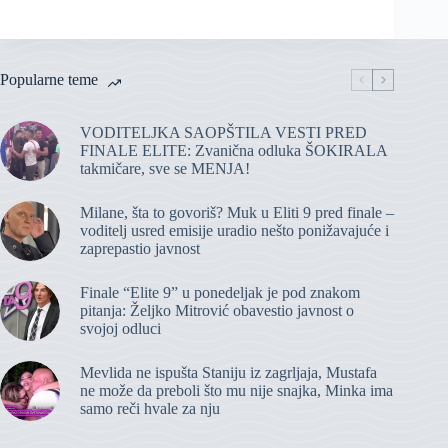
Popularne teme
VODITELJKA SAOPŠTILA VESTI PRED
FINALE ELITE: Zvanična odluka ŠOKIRALA
takmičare, sve se MENJA!
Milane, šta to govoriš? Muk u Eliti 9 pred finale –
voditelj usred emisije uradio nešto ponižavajuće i
zaprepastio javnost
Finale “Elite 9” u ponedeljak je pod znakom
pitanja: Željko Mitrović obavestio javnost o
svojoj odluci
Mevlida ne ispušta Staniju iz zagrljaja, Mustafa
ne može da preboli što mu nije snajka, Minka ima
samo reči hvale za nju