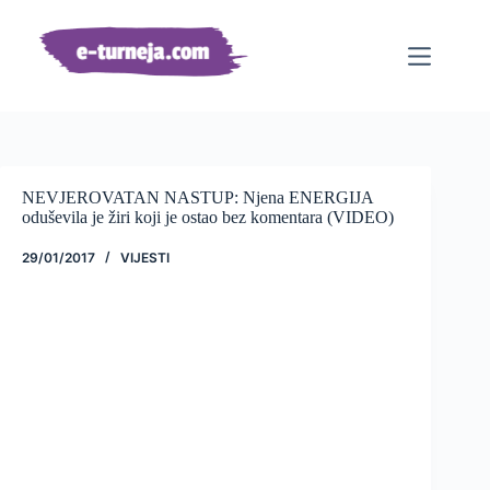
Preskoči
na
sadržaj
NEVJEROVATAN NASTUP: Njena ENERGIJA
oduševila je žiri koji je ostao bez komentara (VIDEO)
29/01/2017
VIJESTI