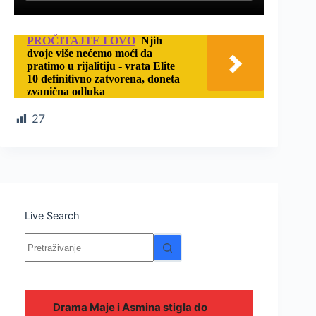
PROČITAJTE I OVO
Njih
dvoje više nećemo moći da
pratimo u rijalitiju - vrata Elite
10 definitivno zatvorena, doneta
zvanična odluka
27
Live Search
Nema
rezultata.