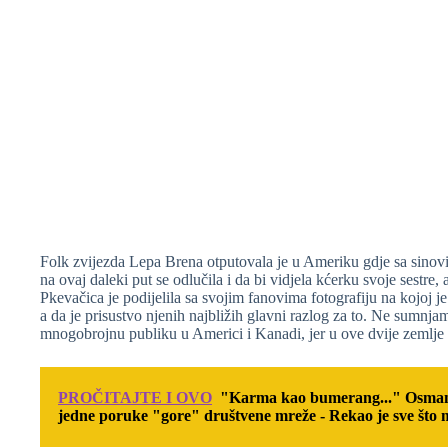
Folk zvijezda Lepa Brena otputovala je u Ameriku gdje sa sinovi
na ovaj daleki put se odlučila i da bi vidjela kćerku svoje sestre,
Pkevačica je podijelila sa svojim fanovima fotografiju na kojoj 
a da je prisustvo njenih najbližih glavni razlog za to. Ne sumnjam
mnogobrojnu publiku u Americi i Kanadi, jer u ove dvije zemlje
PROČITAJTE I OVO
"Karma kao bumerang..." Osman 
jedne poruke "gore" društvene mreže - Rekao je sve što m