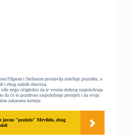
ma Filipom i Stefanom proslavlja uskršnje praznike, a
 ali i zbog radnih obaveza.
je više nego očigledno da je veoma dobrog raspoloženja
o da će to pozitivno raspoloženje prenijeti i na svoju
 ima zakazanu turneju.
javno "ponizio" Mevlidu, zbog
isli