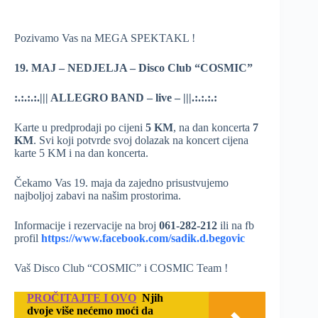
Pozivamo Vas na MEGA SPEKTAKL !
19. MAJ – NEDJELJA – Disco Club “COSMIC”
:.:.:.:.||| ALLEGRO BAND – live – |||.:.:.:.:
Karte u predprodaji po cijeni
5 KM
, na dan koncerta
7
KM
. Svi koji potvrde svoj dolazak na koncert cijena
karte 5 KM i na dan koncerta.
Čekamo Vas 19. maja da zajedno prisustvujemo
najboljoj zabavi na našim prostorima.
Informacije i rezervacije na broj
061-282-212
ili na fb
profil
https://www.facebook.com/
sadik.d.begovic
Vaš Disco Club “COSMIC” i COSMIC Team !
PROČITAJTE I OVO
Njih
dvoje više nećemo moći da