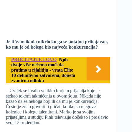
Je li Vam ikada otkrio ko ga se potajno pribojavao,
ko mu je od kolega bio najveća konkurencija?
PROČITAJTE I OVO
Njih
dvoje više nećemo moći da
pratimo u rijalitiju - vrata Elite
10 definitivno zatvorena, doneta
zvanična odluka
– Uvijek se hvalio velikim brojem prijatelja koje je
stekao tokom takmičenja u ovom šouu. Nikada nije
kazao da se nekoga boji ili da mu je konkurencija.
Često je znao govoriti i pričati koliko su njegove
kolegice i kolege talentirani. Marko je sa svojim
prijateljima u studiju Pink televizije dočekao i proslavio
svoj 12. rođendan.