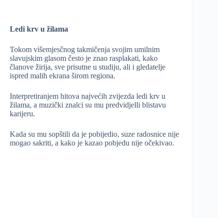
Ledi krv u žilama
Tokom višemjesčnog takmičenja svojim umilnim
slavujskim glasom često je znao rasplakati, kako
članove žirija, sve prisutne u studiju, ali i gledatelje
ispred malih ekrana širom regiona.
Interpretiranjem hitova najvećih zvijezda ledi krv u
žilama, a muzički znalci su mu predvidjelli blistavu
karijeru.
Kada su mu sopštili da je pobijedio, suze radosnice nije
mogao sakriti, a kako je kazao pobjedu nije očekivao.