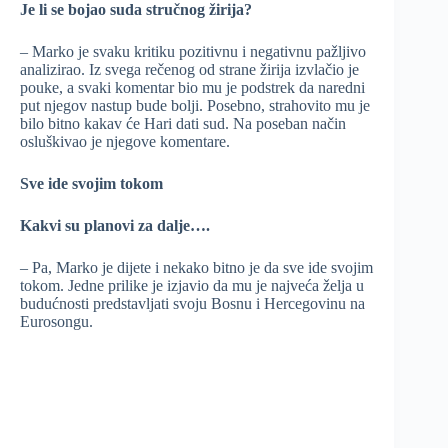
Je li se bojao suda stručnog žirija?
– Marko je svaku kritiku pozitivnu i negativnu pažljivo
analizirao. Iz svega rečenog od strane žirija izvlačio je
pouke, a svaki komentar bio mu je podstrek da naredni
put njegov nastup bude bolji. Posebno, strahovito mu je
bilo bitno kakav će Hari dati sud. Na poseban način
osluškivao je njegove komentare.
Sve ide svojim tokom
Kakvi su planovi za dalje….
– Pa, Marko je dijete i nekako bitno je da sve ide svojim
tokom. Jedne prilike je izjavio da mu je najveća želja u
budućnosti predstavljati svoju Bosnu i Hercegovinu na
Eurosongu.