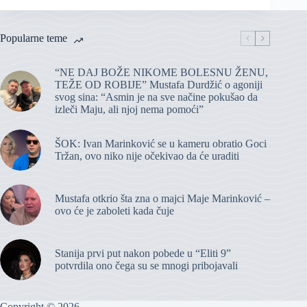
Popularne teme
“NE DAJ BOŽE NIKOME BOLESNU ŽENU,
TEŽE OD ROBIJE” Mustafa Durdžić o agoniji
svog sina: “Asmin je na sve načine pokušao da
izleči Maju, ali njoj nema pomoći”
ŠOK: Ivan Marinković se u kameru obratio Goci
Tržan, ovo niko nije očekivao da će uraditi
Mustafa otkrio šta zna o majci Maje Marinković –
ovo će je zaboleti kada čuje
Stanija prvi put nakon pobede u “Eliti 9”
potvrdila ono čega su se mnogi pribojavali
Copyright © 2026 -