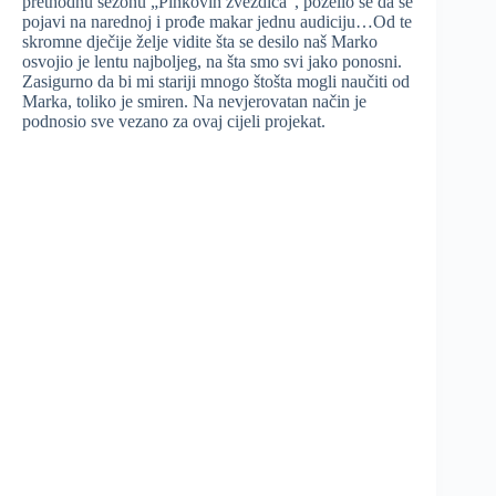
prethodnu sezonu „Pinkovih zvezdica“, poželio se da se
pojavi na narednoj i prođe makar jednu audiciju…Od te
skromne dječije želje vidite šta se desilo naš Marko
osvojio je lentu najboljeg, na šta smo svi jako ponosni.
Zasigurno da bi mi stariji mnogo štošta mogli naučiti od
Marka, toliko je smiren. Na nevjerovatan način je
podnosio sve vezano za ovaj cijeli projekat.