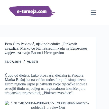
Preskoči
na
sadržaj
Pero Ćiro Pavlović, ujak pobjednika „Pinkovih
zvezdica: Marko će biti najsretniji kada na Eurosongu
zapjeva za svoju Bosnu i Hercegovinu
14/07/2016
VIJESTI
Čudo od djeteta, kako prozvaše, dječaka iz Prozora
Marka Bošnjaka na veliku radost brojnih simpatizera
širom regiona uspio je ostvariti svoje dječačke snove i
osvojiti titulu najboljeg na regionalnom takmičenju u
srbijanskoj prijestolnici, „Pinkove zvezdice“.