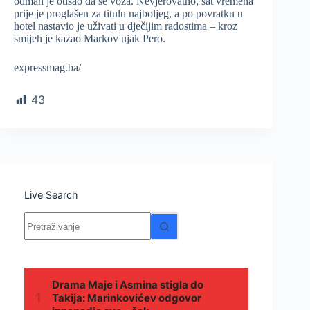
odmah je otišao da se voza. Nevjerovatno, sat vremena
prije je proglašen za titulu najboljeg, a po povratku u
hotel nastavio je uživati u dječijim radostima – kroz
smijeh je kazao Markov ujak Pero.
expressmag.ba/
43
Live Search
Nema
rezultata.