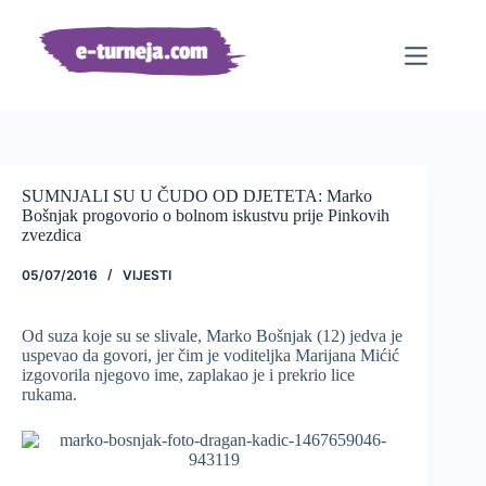
Preskoči
na
sadržaj
SUMNJALI SU U ČUDO OD DJETETA: Marko
Bošnjak progovorio o bolnom iskustvu prije Pinkovih
zvezdica
05/07/2016
VIJESTI
Od suza koje su se slivale, Marko Bošnjak (12) jedva je
uspevao da govori, jer čim je voditeljka Marijana Mićić
izgovorila njegovo ime, zaplakao je i prekrio lice
rukama.