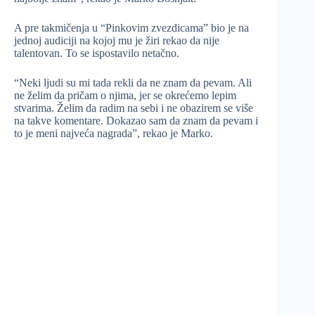
A pre takmičenja u “Pinkovim zvezdicama” bio je na
jednoj audiciji na kojoj mu je žiri rekao da nije
talentovan. To se ispostavilo netačno.
“Neki ljudi su mi tada rekli da ne znam da pevam. Ali
ne želim da pričam o njima, jer se okrećemo lepim
stvarima. Želim da radim na sebi i ne obazirem se više
na takve komentare. Dokazao sam da znam da pevam i
to je meni najveća nagrada”, rekao je Marko.