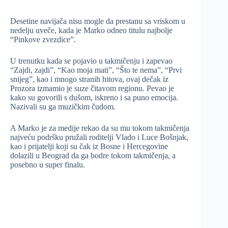
Desetine navijača nisu mogle da prestanu sa vriskom u
nedelju uveče, kada je Marko odneo titulu najbolje
“Pinkove zvezdice”.
U trenutku kada se pojavio u takmičenju i zapevao
“Zajdi, zajdi”, “Kao moja mati”, “Što te nema”, “Prvi
snijeg”, kao i mnogo stranih hitova, ovaj dečak iz
Prozora izmamio je suze čitavom regionu. Pevao je
kako su govorili s dušom, iskreno i sa puno emocija.
Nazivali su ga muzičkim čudom.
A Marko je za medije rekao da su mu tokom takmičenja
najveću podršku pružali roditelji Vlado i Luce Bošnjak,
kao i prijatelji koji su čak iz Bosne i Hercegovine
dolazili u Beograd da ga bodre tokom takmičenja, a
posebno u super finalu.