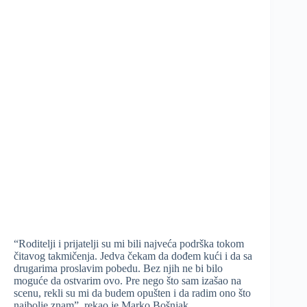
“Roditelji i prijatelji su mi bili najveća podrška tokom
čitavog takmičenja. Jedva čekam da dođem kući i da sa
drugarima proslavim pobedu. Bez njih ne bi bilo
moguće da ostvarim ovo. Pre nego što sam izašao na
scenu, rekli su mi da budem opušten i da radim ono što
najbolje znam”, rekao je Marko Bošnjak.