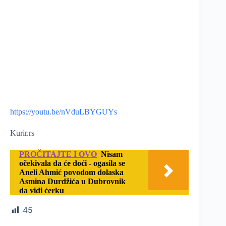
https://youtu.be/nVduLBYGUYs
Kurir.rs
PROČITAJTE I OVO
Nisam
očekivala da će doći - ogasila se
Aneli Ahmić povodom dolaska
Asmina Durdžića u Dubrovnik
da vidi ćerku
45