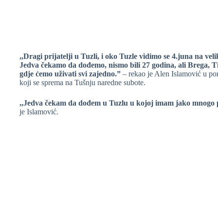
,,Dragi prijatelji u Tuzli, i oko Tuzle vidimo se 4.juna na
Jedva čekamo da dođemo, nismo bili 27 godina, ali Brega, Tif
gdje ćemo uživati svi zajedno.”
– rekao je Alen Islamović u p
koji se sprema na Tušnju naredne subote.
,,Jedva čekam da dođem u Tuzlu u kojoj imam jako mnogo pr
je Islamović.