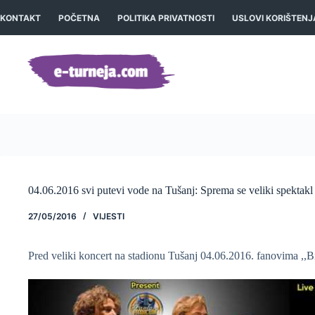
Preskoči
na
KONTAKT
POČETNA
POLITIKA PRIVATNOSTI
USLOVI KORIŠTENJ
sadržaj
04.06.2016 svi putevi vode na Tušanj: Sprema se veliki spektakl
27/05/2016
VIJESTI
Pred veliki koncert na stadionu Tušanj 04.06.2016. fanovima ,,B