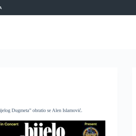
A
ijelog Dugmeta” obratio se Alen Islamović.