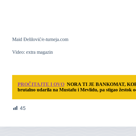
Maid Đelilović/e-turneja.com
Video: extra magazin
PROČITAJTE I OVO
NORA TI JE BANKOMAT, KORI
brutalno udarila na Mustafu i Mevlidu, pa stigao žestok
45