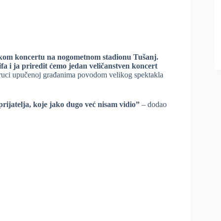
 velikom koncertu na nogometnom stadionu Tušanj.
a i ja priredit ćemo jedan veličanstven koncert
oruci upučenoj građanima povodom velikog spektakla
ijatelja, koje jako dugo već nisam vidio”
– dodao