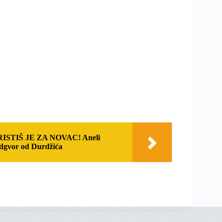
STIŠ JE ZA NOVAC! Aneli
 odgvor od Durdžića