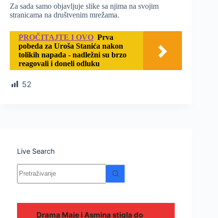
Za sada samo objavljuje slike sa njima na svojim
stranicama na društvenim mrežama.
PROČITAJTE I OVO
Prva
pobeda za Uroša Stanića nakon
tolikih napada - nadležni su brzo
reagovali i doneli odluku
52
Live Search
Nema
rezultata.