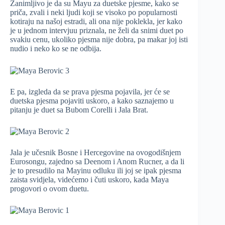
Zanimljivo je da su Mayu za duetske pjesme, kako se
priča, zvali i neki ljudi koji se visoko po popularnosti
kotiraju na našoj estradi, ali ona nije poklekla, jer kako
je u jednom intervjuu priznala, ne želi da snimi duet po
svakiu cenu, ukoliko pjesma nije dobra, pa makar joj isti
nudio i neko ko se ne odbija.
E pa, izgleda da se prava pjesma pojavila, jer će se
duetska pjesma pojaviti uskoro, a kako saznajemo u
pitanju je duet sa Bubom Corelli i Jala Brat.
Jala je učesnik Bosne i Hercegovine na ovogodišnjem
Eurosongu, zajedno sa Deenom i Anom Rucner, a da li
je to presudilo na Mayinu odluku ili joj se ipak pjesma
zaista svidjela, videćemo i čuti uskoro, kada Maya
progovori o ovom duetu.