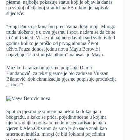
pjesmu, najbolje pokazuje status koji je objavila danas
na svojoj oficijalnoj stranici na FB u kom je napisala
slijedeće:
“Singl ‪‎Pauza‬ je konačno pred Vama dragi moji. Mnogo
truda uloženo je u ovu pjesmu i spot, nadam se da će se
to čuti i videti. Vi ste mi najmerodavniji sud svih ovih 9
godina koliko je prošlo od prvog albuma Život
uživo.Pauza donosi jednu novu Mayu Berović i
najavljuje šesti studijski album”-napisala je Maya.
Muziku i aranžman pjesme potpisuje Damir
Handanović, za tekst pjesme je bio zadužen Vuksan
Bilanović, dok ekranizaciju pjesme potpisuje produkcija
„Toxic“!
Spot za pjesmu je sniman na nekoliko lokacija u
beogradu, a kako se priča, pojedine scene u kojima
njenu zadnjicu polivaju medom, cenzurisao je njen
vjerenik Alen.Obzirom da smo je do sada znali kao
smernom imidžu, mnogi će biti šokirani pojedinim
scenama u spotu.