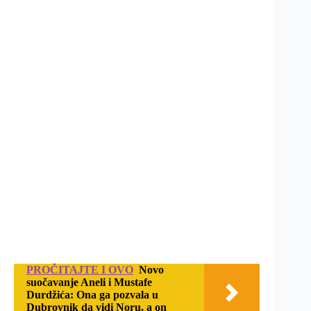
PROČITAJTE I OVO
Novo
suočavanje Aneli i Mustafe
Durdžića: Ona ga pozvala u
Dubrovnik da vidi Noru, a on