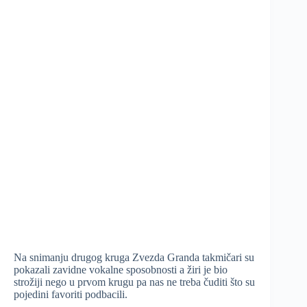
Na snimanju drugog kruga Zvezda Granda takmičari su
pokazali zavidne vokalne sposobnosti a žiri je bio
strožiji nego u prvom krugu pa nas ne treba čuditi što su
pojedini favoriti podbacili.