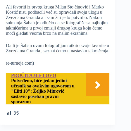
Ali favoriti iz prvog kruga Milan Stojčinović i Marko
Kostić nisu podbacili već su opravdali svoju ulogu u
Zvezdama Granda a i sam žiri je to potvrdio. Nakon
snimanja Šaban je odlučio da se fotografiše sa najbojim
takmičarima u prvoj emisiji drugog kruga koju ćemo
moći gledati veoma brzo na malim ekranima.
Da li je Šaban ovom fotografijom otkrio svoje favorite u
Zvezdama Granda , saznat ćemo u nastavku takmičenja.
(e-turneja.com)
PROČITAJTE I OVO
Potvrđeno, biće jedan jedini
učesnik sa ovakvim ugovorom u
"Eliti 10": Željko Mitrović
sastavio poseban pravni
sporazum
35