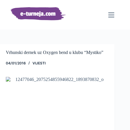
Preskoči
na
sadržaj
Vrhunski dernek uz Oxygen bend u klubu “Mystiko”
04/01/2016
VIJESTI