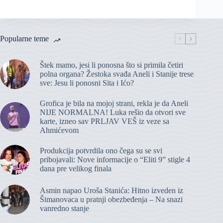
Popularne teme
Štek mamo, jesi li ponosna što si primila četiri
polna organa? Žestoka svađa Aneli i Stanije trese
sve: Jesu li ponosni Sita i Ićo?
Grofica je bila na mojoj strani, rekla je da Aneli
NIJE NORMALNA! Luka rešio da otvori sve
karte, izneo sav PRLJAV VEŠ iz veze sa
Ahmićevom
Produkcija potvrdila ono čega su se svi
pribojavali: Nove informacije o “Eliti 9” stigle 4
dana pre velikog finala
Asmin napao Uroša Stanića: Hitno izveden iz
Šimanovaca u pratnji obezbeđenja – Na snazi
vanredno stanje