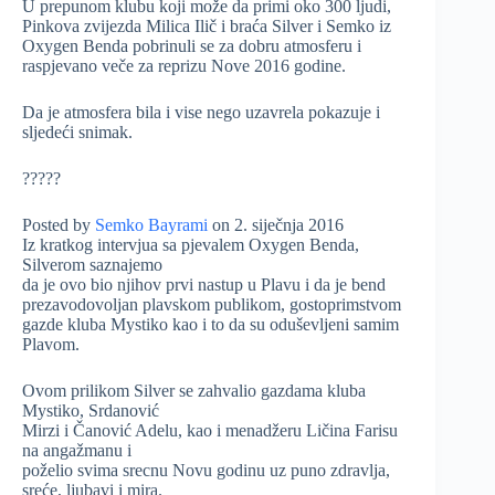
U prepunom klubu koji može da primi oko 300 ljudi,
Pinkova zvijezda Milica Ilič i braća Silver i Semko iz
Oxygen Benda pobrinuli se za dobru atmosferu i
raspjevano veče za reprizu Nove 2016 godine.
Da je atmosfera bila i vise nego uzavrela pokazuje i
sljedeći snimak.
?????
Posted by
Semko Bayrami
on 2. siječnja 2016
Iz kratkog intervjua sa pjevalem Oxygen Benda,
Silverom saznajemo
da je ovo bio njihov prvi nastup u Plavu i da je bend
prezavodovoljan plavskom publikom, gostoprimstvom
gazde kluba Mystiko kao i to da su oduševljeni samim
Plavom.
Ovom prilikom Silver se zahvalio gazdama kluba
Mystiko, Srdanović
Mirzi i Čanović Adelu, kao i menadžeru Ličina Farisu
na angažmanu i
poželio svima srecnu Novu godinu uz puno zdravlja,
sreće, ljubavi i mira.