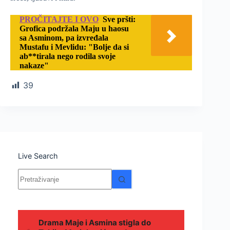
PROČITAJTE I OVO
Sve pršti:
Grofica podržala Maju u haosu
sa Asminom, pa izvređala
Mustafu i Mevlidu: "Bolje da si
ab**tirala nego rodila svoje
nakaze"
39
Live Search
Nema
rezultata.