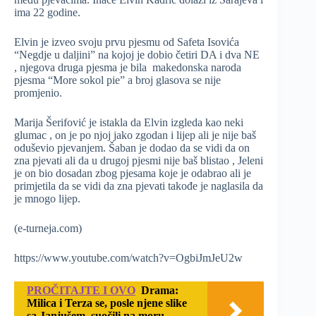
ima 22 godine.
Elvin je izveo svoju prvu pjesmu od Safeta Isovića
“Negdje u daljini” na kojoj je dobio četiri DA i dva NE
, njegova druga pjesma je bila makedonska naroda
pjesma “More sokol pie” a broj glasova se nije
promjenio.
Marija Šerifović je istakla da Elvin izgleda kao neki
glumac , on je po njoj jako zgodan i lijep ali je nije baš
oduševio pjevanjem. Šaban je dodao da se vidi da on
zna pjevati ali da u drugoj pjesmi nije baš blistao , Jeleni
je on bio dosadan zbog pjesama koje je odabrao ali je
primjetila da se vidi da zna pjevati takođe je naglasila da
je mnogo lijep.
(e-turneja.com)
https://www.youtube.com/watch?v=OgbiJmJeU2w
PROČITAJTE I OVO
Drama:
Milica i Terza se, posle njene slike
sa Janjušem, suočili na moru,