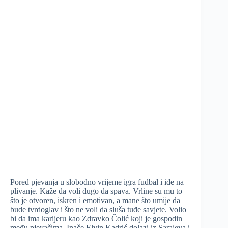
Pored pjevanja u slobodno vrijeme igra fudbal i ide na
plivanje. Kaže da voli dugo da spava. Vrline su mu to
što je otvoren, iskren i emotivan, a mane što umije da
bude tvrdoglav i što ne voli da sluša tuđe savjete. Volio
bi da ima karijeru kao Zdravko Čolić koji je gospodin
među pjevačima. Inače Elvin Kadrić dolazi iz Sarajeva i