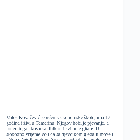
Miloš Kovačević je učenik ekonomske škole, ima 17
godina i živi u Temerinu. Njegov hobi je pjevanje, a
pored toga i košarka, folklor i sviranje gitare. U
slobodno vrijeme voli da sa djevojkom gleda filmove i
uživa u šetnji gradom. Za sebe kaže da je ambiciozan,