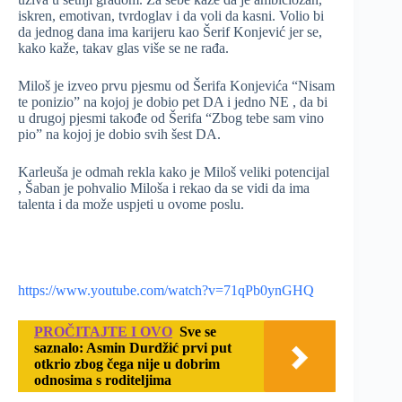
iskren, emotivan, tvrdoglav i da voli da kasni. Volio bi
da jednog dana ima karijeru kao Šerif Konjević jer se,
kako kaže, takav glas više se ne rađa.
Miloš je izveo prvu pjesmu od Šerifa Konjevića “Nisam
te ponizio” na kojoj je dobio pet DA i jedno NE , da bi
u drugoj pjesmi takođe od Šerifa “Zbog tebe sam vino
pio” na kojoj je dobio svih šest DA.
Karleuša je odmah rekla kako je Miloš veliki potencijal
, Šaban je pohvalio Miloša i rekao da se vidi da ima
talenta i da može uspjeti u ovome poslu.
https://www.youtube.com/watch?v=71qPb0ynGHQ
PROČITAJTE I OVO
Sve se
saznalo: Asmin Durdžić prvi put
otkrio zbog čega nije u dobrim
odnosima s roditeljima