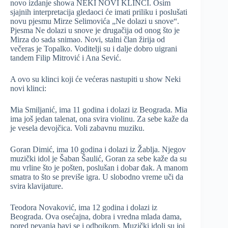
novo izdanje showa NEKI NOVI KLINCI. Osim
sjajnih interpretacija gledaoci će imati priliku i poslušati
novu pjesmu Mirze Selimovića „Ne dolazi u snove“.
Pjesma Ne dolazi u snove je drugačija od onog što je
Mirza do sada snimao. Novi, stalni član žirija od
večeras je Topalko. Voditelji su i dalje dobro uigrani
tandem Filip Mitrović i Ana Sević.
A ovo su klinci koji će većeras nastupiti u show Neki
novi klinci:
Mia Smiljanić, ima 11 godina i dolazi iz Beograda. Mia
ima još jedan talenat, ona svira violinu. Za sebe kaže da
je vesela devojčica. Voli zabavnu muziku.
Goran Dimić, ima 10 godina i dolazi iz Žablja. Njegov
muzički idol je Šaban Šaulić, Goran za sebe kaže da su
mu vrline što je pošten, poslušan i dobar đak. A manom
smatra to što se previše igra. U slobodno vreme uči da
svira klavijature.
Teodora Novaković, ima 12 godina i dolazi iz
Beograda. Ova osećajna, dobra i vredna mlada dama,
pored pevanja bavi se i odbojkom. Muzički idoli su joj