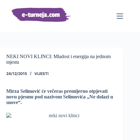
Preskoči
na
sadržaj
NEKI NOVI KLINCI: Mladost i energija na jednom
mjestu
24/12/2015
VIJESTI
Mirza Selimović će večeras premijerno otpjevati
novu pjesmu pod nazivom Selimovića „Ne dolazi u
snove“.