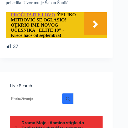
pobedila. Uzor mu je Šaban Šaulić.
PROČITAJTE I OVO
ŽELJKO
MITROVIĆ SE OGLASIO!
OTKRIO IME NOVOG
UČESNIKA "ELITE 10" -
Kreće haos od septembra!
37
Live Search
Nema
rezultata.