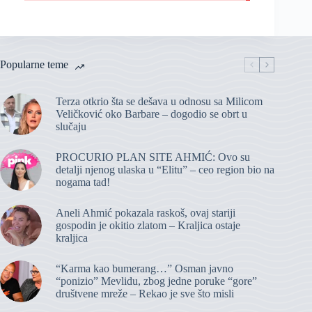
Popularne teme
Terza otkrio šta se dešava u odnosu sa Milicom
Veličković oko Barbare – dogodio se obrt u
slučaju
PROCURIO PLAN SITE AHMIĆ: Ovo su
detalji njenog ulaska u “Elitu” – ceo region bio na
nogama tad!
Aneli Ahmić pokazala raskoš, ovaj stariji
gospodin je okitio zlatom – Kraljica ostaje
kraljica
“Karma kao bumerang…” Osman javno
“ponizio” Mevlidu, zbog jedne poruke “gore”
društvene mreže – Rekao je sve što misli