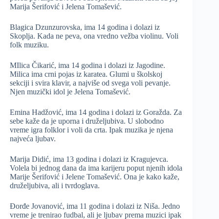
Marija Šerifović i Jelena Tomašević.
Blagica Dzunzurovska, ima 14 godina i dolazi iz
Skoplja. Kada ne peva, ona vredno vežba violinu. Voli
folk muziku.
MIlica Čikarić, ima 14 godina i dolazi iz Jagodine.
Milica ima crni pojas iz karatea. Glumi u školskoj
sekciji i svira klavir, a najviše od svega voli pevanje.
Njen muzički idol je Jelena Tomašević.
Emina Hadžović, ima 14 godina i dolazi iz Goražda. Za
sebe kaže da je uporna i druželjubiva. U slobodno
vreme igra folklor i voli da crta. Ipak muzika je njena
najveća ljubav.
Marija Didić, ima 13 godina i dolazi iz Kragujevca.
Volela bi jednog dana da ima karijeru poput njenih idola
Marije Šerifović i Jelene Tomašević. Ona je kako kaže,
druželjubiva, ali i tvrdoglava.
Đorđe Jovanović, ima 11 godina i dolazi iz Niša. Jedno
vreme je trenirao fudbal, ali je ljubav prema muzici ipak