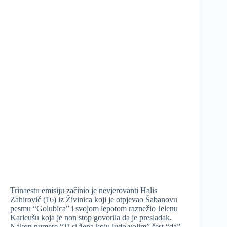
Trinaestu emisiju začinio je nevjerovanti Halis
Zahirović (16) iz Živinica koji je otpjevao Šabanovu
pesmu “Golubica” i svojom lepotom raznežio Jelenu
Karleušu koja je non stop govorila da je presladak.
Nakon numere “Ti si žena koju ludo volim” šest “da”