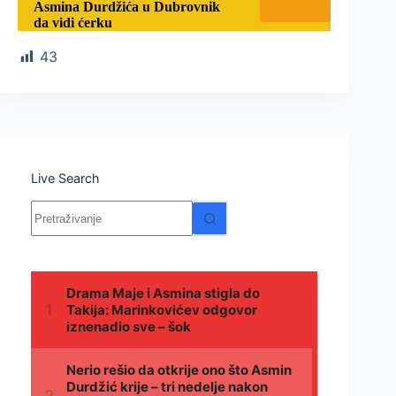
Asmina Durdžića u Dubrovnik
da vidi ćerku
43
Live Search
Nema
rezultata.