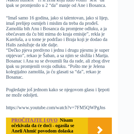
ipak se promjenilo u 2 “da” manje od Ane i Bosanca.
“Imaš samo 16 godina, jako si talentovan, jako si lijep,
imaš prelijep osmijeh i mislim da treba da prođeš.
Zamolila bih Anu i Bosanca da promjene odluku, a ja
obećavam da ću biti mirna do kraja emisije”, rekla je
Kareluša, a u tome je podržao i Braja koji je dodao da
Halis zaslužuje da ide dalje.
“Dečko pjeva predivno i jednu i drugu pjesmu je super
otpjevao”, rekao je Šaban, a sa njim se složila i Marija.
Bosanac i Ana su se dvoumili šta da rade, ali zbog dive
ipak su promjenili svoju odluku. “Pošto me je Jelena
kolegijalno zamolila, ja ću glasati sa “da”, rekao je
Bosanac.
Pogledajte još jednom kako se njegovom glasu i ljepoti
ne može odoljeti.
https://www.youtube.com/watch?v=7FM5QWPgJns
PROČITAJTE I OVO
Nisam
očekivala da će doći - ogasila se
Aneli Ahmić povodom dolaska