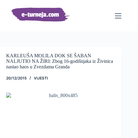
Preskoči
na
sadržaj
KARLEUŠA MOLILA DOK SE ŠABAN
NALJUTIO NA ŽIRI: Zbog 16-godišnjaka iz Živinica
nastao haos u Zvezdama Granda
20/12/2015
VIJESTI