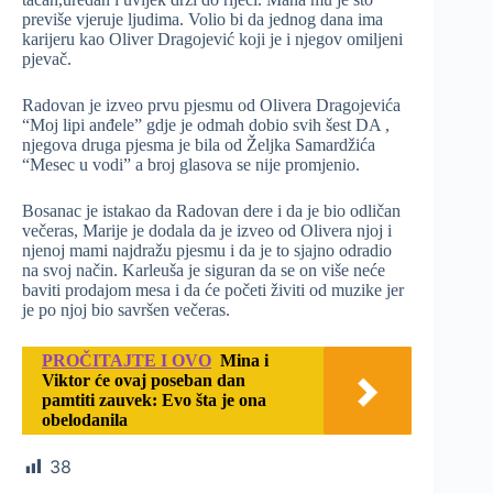
previše vjeruje ljudima. Volio bi da jednog dana ima
karijeru kao Oliver Dragojević koji je i njegov omiljeni
pjevač.
Radovan je izveo prvu pjesmu od Olivera Dragojevića
“Moj lipi anđele” gdje je odmah dobio svih šest DA ,
njegova druga pjesma je bila od Željka Samardžića
“Mesec u vodi” a broj glasova se nije promjenio.
Bosanac je istakao da Radovan dere i da je bio odličan
večeras, Marije je dodala da je izveo od Olivera njoj i
njenoj mami najdražu pjesmu i da je to sjajno odradio
na svoj način. Karleuša je siguran da se on više neće
baviti prodajom mesa i da će početi živiti od muzike jer
je po njoj bio savršen večeras.
PROČITAJTE I OVO
Mina i
Viktor će ovaj poseban dan
pamtiti zauvek: Evo šta je ona
obelodanila
38