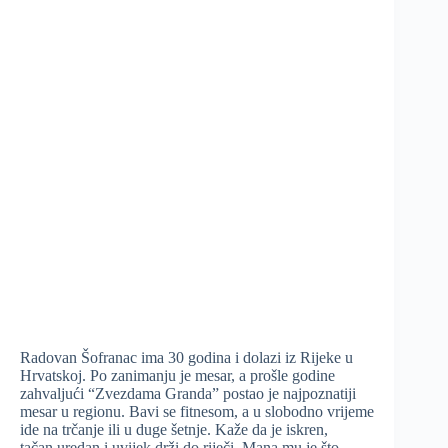
Radovan Šofranac ima 30 godina i dolazi iz Rijeke u
Hrvatskoj. Po zanimanju je mesar, a prošle godine
zahvaljući “Zvezdama Granda” postao je najpoznatiji
mesar u regionu. Bavi se fitnesom, a u slobodno vrijeme
ide na trčanje ili u duge šetnje. Kaže da je iskren,
tačan,uredan i uvijek drži do riječi. Mana mu je što