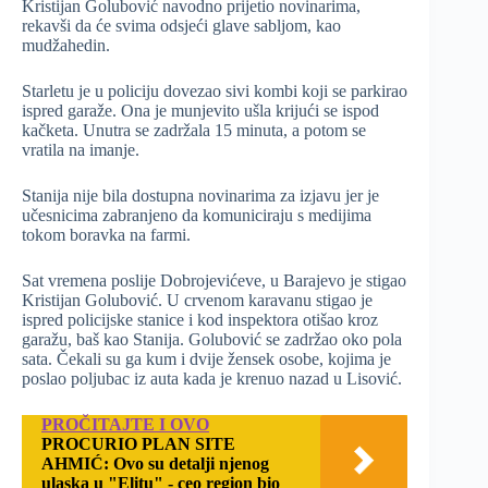
Kristijan Golubović navodno prijetio novinarima,
rekavši da će svima odsjeći glave sabljom, kao
mudžahedin.
Starletu je u policiju dovezao sivi kombi koji se parkirao
ispred garaže. Ona je munjevito ušla krijući se ispod
kačketa. Unutra se zadržala 15 minuta, a potom se
vratila na imanje.
Stanija nije bila dostupna novinarima za izjavu jer je
učesnicima zabranjeno da komuniciraju s medijima
tokom boravka na farmi.
Sat vremena poslije Dobrojevićeve, u Barajevo je stigao
Kristijan Golubović. U crvenom karavanu stigao je
ispred policijske stanice i kod inspektora otišao kroz
garažu, baš kao Stanija. Golubović se zadržao oko pola
sata. Čekali su ga kum i dvije žensek osobe, kojima je
poslao poljubac iz auta kada je krenuo nazad u Lisović.
PROČITAJTE I OVO
PROCURIO PLAN SITE
AHMIĆ: Ovo su detalji njenog
ulaska u "Elitu" - ceo region bio