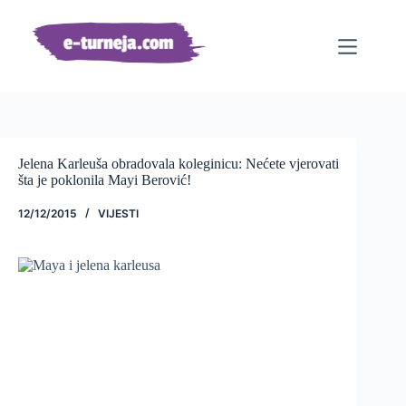
Preskoči
na
sadržaj
Jelena Karleuša obradovala koleginicu: Nećete vjerovati
šta je poklonila Mayi Berović!
12/12/2015
VIJESTI