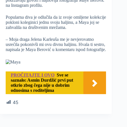
podržavaju govori i najnovija fotografija Maye Berović
na Instagram profilu.
Popularna diva je odlučila da iz svoje omiljene kolekcije
pokloni koleginici jednu svoju haljinu, a Maya joj se
zahvalila na društvenim mrežama.
– Moja draga Jelena Karleuša me je nevjerovatno
usrećila pokonivši mi ovu divnu haljinu. Hvala ti sestro,
napisala je Maya Berović u komentaru ispod fotografije.
PROČITAJTE I OVO
Sve se
saznalo: Asmin Durdžić prvi put
otkrio zbog čega nije u dobrim
odnosima s roditeljima
45