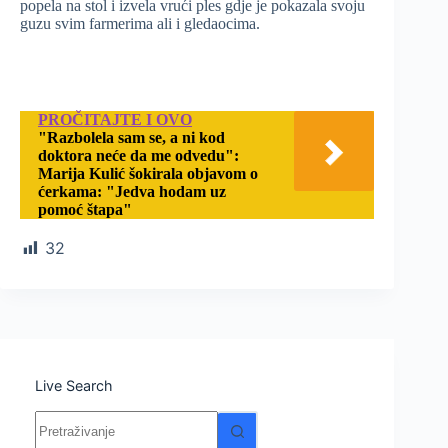
popela na stol i izvela vrući ples gdje je pokazala svoju
guzu svim farmerima ali i gledaocima.
PROČITAJTE I OVO
"Razbolela sam se, a ni kod
doktora neće da me odvedu":
Marija Kulić šokirala objavom o
ćerkama: "Jedva hodam uz
pomoć štapa"
32
Live Search
Nema