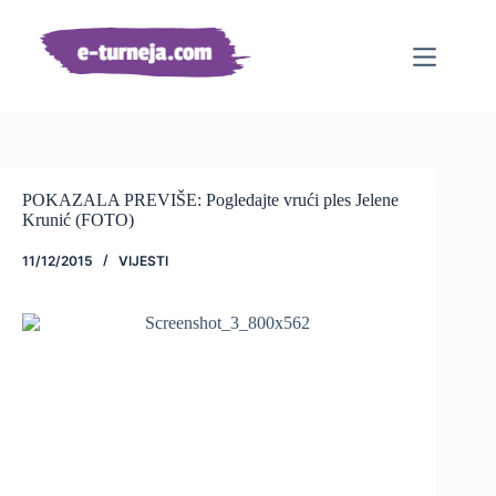
Preskoči
na
sadržaj
POKAZALA PREVIŠE: Pogledajte vrući ples Jelene
Krunić (FOTO)
11/12/2015
VIJESTI