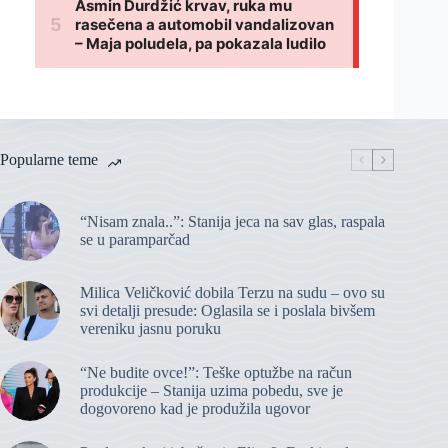
Popularne teme
“Nisam znala..”: Stanija jeca na sav glas, raspala
se u paramparčad
Milica Veličković dobila Terzu na sudu – ovo su
svi detalji presude: Oglasila se i poslala bivšem
vereniku jasnu poruku
“Ne budite ovce!”: Teške optužbe na račun
produkcije – Stanija uzima pobedu, sve je
dogovoreno kad je produžila ugovor