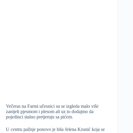
Večeras na Farmi učesnici su se izgleda malo više
zanijeli pjesmom i plesom ali uz to dodajmo da
pojedinci stalno pretjeruju sa pićem.
U centru pažnje ponovo je bila Jelena Krunić koja se