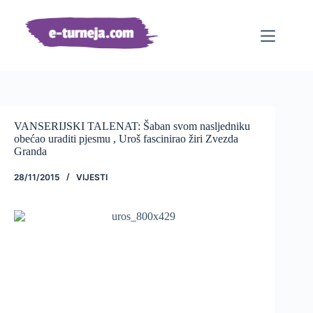
Preskoči
na
sadržaj
VANSERIJSKI TALENAT: Šaban svom nasljedniku
obećao uraditi pjesmu , Uroš fascinirao žiri Zvezda
Granda
28/11/2015
VIJESTI