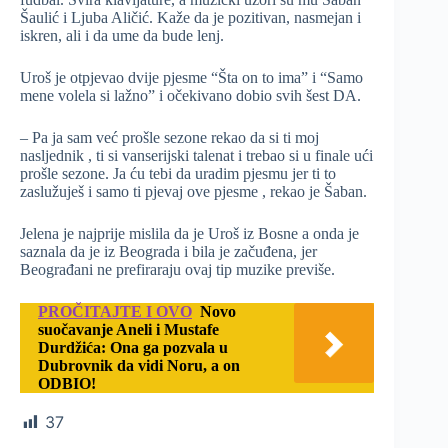
Šaulić i Ljuba Aličić. Kaže da je pozitivan, nasmejan i
iskren, ali i da ume da bude lenj.
Uroš je otpjevao dvije pjesme “Šta on to ima” i “Samo
mene volela si lažno” i očekivano dobio svih šest DA.
– Pa ja sam već prošle sezone rekao da si ti moj
nasljednik , ti si vanserijski talenat i trebao si u finale ući
prošle sezone. Ja ću tebi da uradim pjesmu jer ti to
zaslužuješ i samo ti pjevaj ove pjesme , rekao je Šaban.
Jelena je najprije mislila da je Uroš iz Bosne a onda je
saznala da je iz Beograda i bila je začuđena, jer
Beograđani ne prefiraraju ovaj tip muzike previše.
PROČITAJTE I OVO
Novo
suočavanje Aneli i Mustafe
Durdžića: Ona ga pozvala u
Dubrovnik da vidi Noru, a on
ODBIO!
37