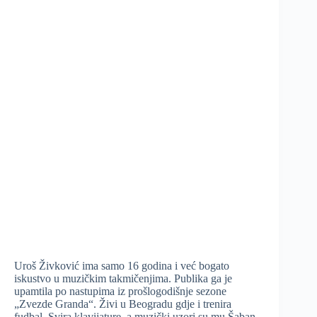
Uroš Živković ima samo 16 godina i već bogato
iskustvo u muzičkim takmičenjima. Publika ga je
upamtila po nastupima iz prošlogodišnje sezone
„Zvezde Granda“. Živi u Beogradu gdje i trenira
fudbal. Svira klavijature, a muzički uzori su mu Šaban