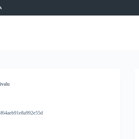
A
ivalu