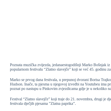
Poznata muzička zvijezda, jedanaestogodišnji Marko Bošnjak iz
popularnom festivalu “Zlatno slavejče” koji se već 45. godinu z
Marko se prvog dana festivala, u prepunoj dvorani Borisa Trajk
Hudson. Inače, ta pjesma u njegovoj izvedbi na Youtubeu ima pre
poznat po nastupu u Pinkovim zvjezdicama gdje je u nekoliko nas
Festival “Zlatno slavejče” koji traje do 21. novembra, drugi je dje
festivala dječjih pjesama ”Zlatna paprika”.