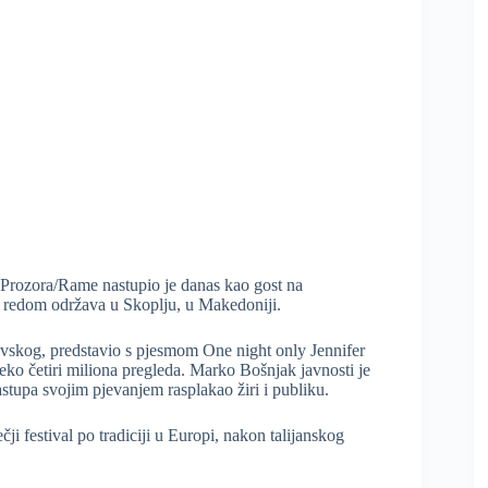
 Prozora/Rame nastupio je danas kao gost na
a redom održava u Skoplju, u Makedoniji.
ovskog, predstavio s pjesmom One night only Jennifer
ko četiri miliona pregleda. Marko Bošnjak javnosti je
tupa svojim pjevanjem rasplakao žiri i publiku.
čji festival po tradiciji u Europi, nakon talijanskog