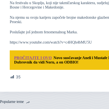
Na festivalu u Skoplju, koji nije takmičarskog karaktera, sudjelu
Bosne i Hercegovine i Makedonije.
Na njemu su svoju karijeru započele brojne makedonske glazben
Proeski.
Poslušajte još jednom fenomenalnog Marka.
https://www.youtube.com/watch?v=c4HQh4bMU5U
PROČITAJTE I OVO
Novo suočavanje Aneli i Mustafe
Dubrovnik da vidi Noru, a on ODBIO!
35
Popularne teme