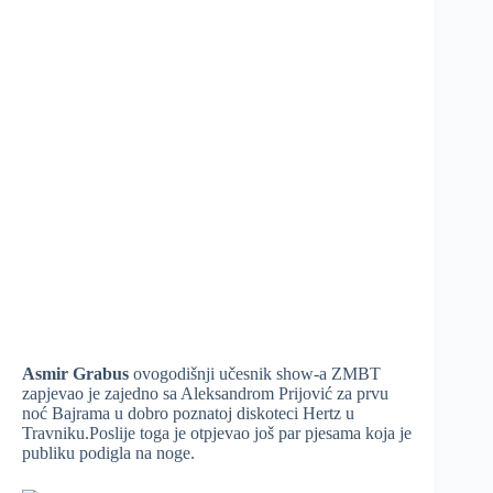
Asmir Grabus
ovogodišnji učesnik show-a ZMBT
zapjevao je zajedno sa Aleksandrom Prijović za prvu
noć Bajrama u dobro poznatoj diskoteci Hertz u
Travniku.Poslije toga je otpjevao još par pjesama koja je
publiku podigla na noge.