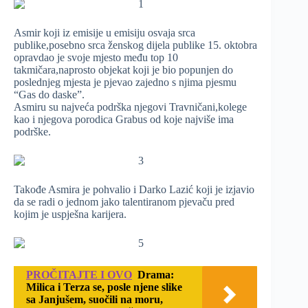
Asmir koji iz emisije u emisiju osvaja srca
publike,posebno srca ženskog dijela publike 15. oktobra
opravdao je svoje mjesto među top 10
takmičara,naprosto objekat koji je bio popunjen do
poslednjeg mjesta je pjevao zajedno s njima pjesmu
“Gas do daske”.
Asmiru su najveća podrška njegovi Travničani,kolege
kao i njegova porodica Grabus od koje najviše ima
podrške.
Takođe Asmira je pohvalio i Darko Lazić koji je izjavio
da se radi o jednom jako talentiranom pjevaču pred
kojim je uspješna karijera.
PROČITAJTE I OVO
Drama:
Milica i Terza se, posle njene slike
sa Janjušem, suočili na moru,