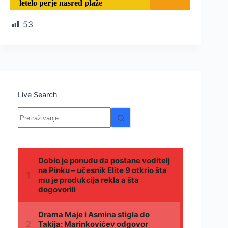
letelo perje nasred plaže
53
Live Search
Nema
rezultata.