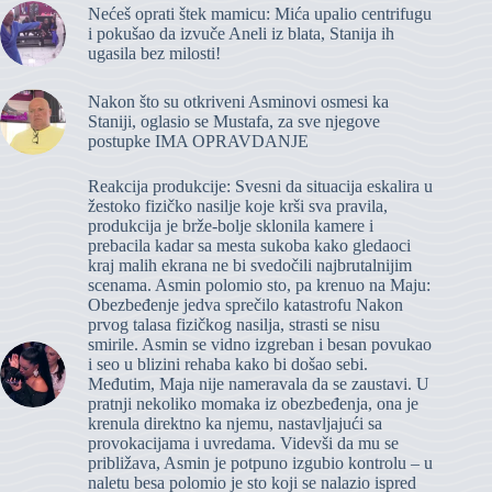
Nećeš oprati štek mamicu: Mića upalio centrifugu
i pokušao da izvuče Aneli iz blata, Stanija ih
ugasila bez milosti!
Nakon što su otkriveni Asminovi osmesi ka
Staniji, oglasio se Mustafa, za sve njegove
postupke IMA OPRAVDANJE
Reakcija produkcije: Svesni da situacija eskalira u
žestoko fizičko nasilje koje krši sva pravila,
produkcija je brže-bolje sklonila kamere i
prebacila kadar sa mesta sukoba kako gledaoci
kraj malih ekrana ne bi svedočili najbrutalnijim
scenama. Asmin polomio sto, pa krenuo na Maju:
Obezbeđenje jedva sprečilo katastrofu Nakon
prvog talasa fizičkog nasilja, strasti se nisu
smirile. Asmin se vidno izgreban i besan povukao
i seo u blizini rehaba kako bi došao sebi.
Međutim, Maja nije nameravala da se zaustavi. U
pratnji nekoliko momaka iz obezbeđenja, ona je
krenula direktno ka njemu, nastavljajući sa
provokacijama i uvredama. Videvši da mu se
približava, Asmin je potpuno izgubio kontrolu – u
naletu besa polomio je sto koji se nalazio ispred