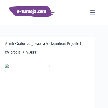
Preskoči
na
sadržaj
Asmir Grabus zapjevao sa Aleksandrom Prijović !
17/10/2013
VIJESTI