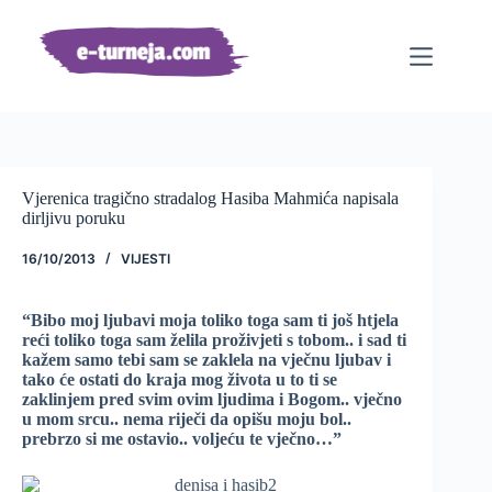
Preskoči
na
sadržaj
Vjerenica tragično stradalog Hasiba Mahmića napisala
dirljivu poruku
16/10/2013
VIJESTI
“Bibo moj ljubavi moja toliko toga sam ti još htjela
reći toliko toga sam želila proživjeti s tobom.. i sad ti
kažem samo tebi sam se zaklela na vječnu ljubav i
tako će ostati do kraja mog života u to ti se
zaklinjem pred svim ovim ljudima i Bogom.. vječno
u mom srcu.. nema riječi da opišu moju bol..
prebrzo si me ostavio.. voljeću te vječno…”