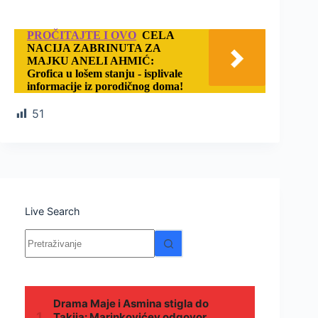
PROČITAJTE I OVO
CELA
NACIJA ZABRINUTA ZA
MAJKU ANELI AHMIĆ:
Grofica u lošem stanju - isplivale
informacije iz porodičnog doma!
51
Live Search
Nema
rezultata.