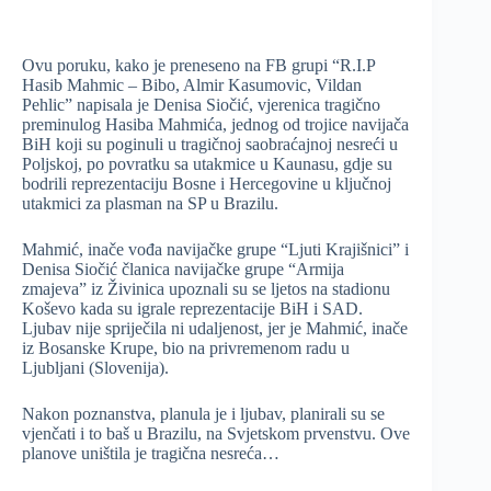
Ovu poruku, kako je preneseno na FB grupi “R.I.P
Hasib Mahmic – Bibo, Almir Kasumovic, Vildan
Pehlic” napisala je Denisa Siočić, vjerenica tragično
preminulog Hasiba Mahmića, jednog od trojice navijača
BiH koji su poginuli u tragičnoj saobraćajnoj nesreći u
Poljskoj, po povratku sa utakmice u Kaunasu, gdje su
bodrili reprezentaciju Bosne i Hercegovine u ključnoj
utakmici za plasman na SP u Brazilu.
Mahmić, inače vođa navijačke grupe “Ljuti Krajišnici” i
Denisa Siočić članica navijačke grupe “Armija
zmajeva” iz Živinica upoznali su se ljetos na stadionu
Koševo kada su igrale reprezentacije BiH i SAD.
Ljubav nije spriječila ni udaljenost, jer je Mahmić, inače
iz Bosanske Krupe, bio na privremenom radu u
Ljubljani (Slovenija).
Nakon poznanstva, planula je i ljubav, planirali su se
vjenčati i to baš u Brazilu, na Svjetskom prvenstvu. Ove
planove uništila je tragična nesreća…