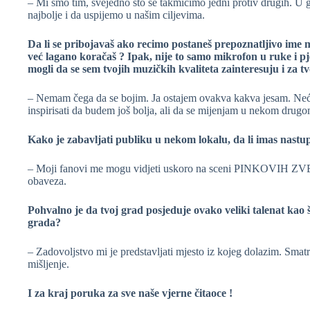
– Mi smo tim, svejedno što se takmičimo jedni protiv drugih. U
najbolje i da uspijemo u našim ciljevima.
Da li se pribojavaš ako recimo postaneš prepoznatljivo ime mu
već lagano koračaš ? Ipak, nije to samo mikrofon u ruke i pjev
mogli da se sem tvojih muzičkih kvaliteta zainteresuju i za tv
– Nemam čega da se bojim. Ja ostajem ovakva kakva jesam. Neć
inspirisati da budem još bolja, ali da se mijenjam u nekom drugo
Kako je zabavljati publiku u nekom lokalu, da li imas nastupa
– Moji fanovi me mogu vidjeti uskoro na sceni PINKOVIH ZVE
obaveza.
Pohvalno je da tvoj grad posjeduje ovako veliki talenat kao 
grada?
– Zadovoljstvo mi je predstavljati mjesto iz kojeg dolazim. Smat
mišljenje.
I za kraj poruka za sve naše vjerne čitaoce !