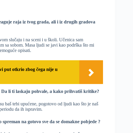
aguje raja iz tvog grada, ali i iz drugih gradova
om slučaju i na sceni i u školi. Učenica sam
 sam sa sobom. Masa ljudi se javi kao podrška što mi
 nemoguće opisati.
i put otkrio zbog čega nije u
Da li ti laskaju pohvale, a kako prihvatiš kritike?
 su baš tebi upućene, pogotovo od ljudi kao što je naš
 periodu da ih ispravim.
 bio spreman na gotovo sve da se domakne pobjede ?