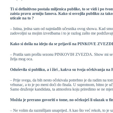
Ti si definitivno postala miljenica publike, to se vidi i po tv
zaista pravu armiju fanova. Kako si osvojila publiku za tako
uticale na to ?
– Istina, jedna sam od najmlađih učesnika ovog showa. Kad smo k
zadovoljni sa mojim izvedbama i to je razlog zašto me podržavaju
Kako si došla na ideju da se prijaviš na PINKOVE ZVEZD
– Pratila sam prošlu sezonu PINKOVIH ZVEZDA. Show mi se dop
želja mog oca.
Oduševila si publiku, a i žiri , kakva su tvoja očekivanja n
– Prije svega, da bih nesto očekivala potrebno je da radim na tom
vrhunac, a to je po meni doći do finala. U suprotnom, bitno je uč
Samo druženje kandidata, ta atmosfera koju priredimo se ne mjeri
Možda je prerano govoriti o tome, no očekuješ li ulazak u fin
– Ne volim da razmišljam unaprijed. A kao što već rekoh, to je sa