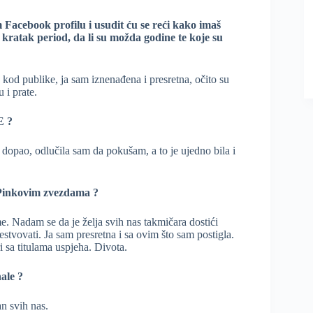
om Facebook profilu i usudit ću se reći kako imaš
 kratak period, da li su možda godine te koje su
od publike, ja sam iznenađena i presretna, očito su
 i prate.
E ?
ao, odlučila sam da pokušam, a to je ujedno bila i
a Pinkovim zvezdama ?
e. Nadam se da je želja svih nas takmičara dostići
estvovati. Ja sam presretna i sa ovim što sam postigla.
 sa titulama uspjeha. Divota.
ale ?
n svih nas.