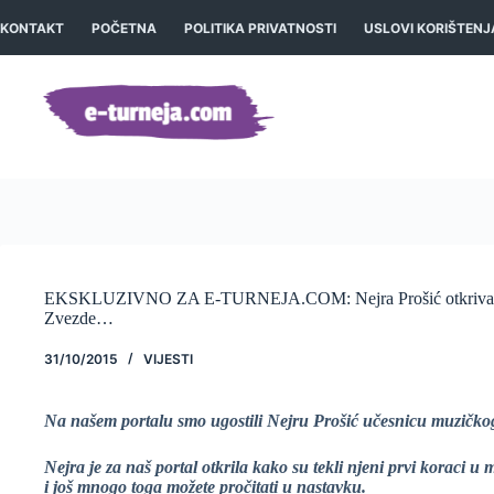
Preskoči
na
KONTAKT
POČETNA
POLITIKA PRIVATNOSTI
USLOVI KORIŠTENJ
sadržaj
EKSKLUZIVNO ZA E-TURNEJA.COM: Nejra Prošić otkriva o mu
Zvezde…
31/10/2015
VIJESTI
Na našem portalu smo ugostili Nejru Prošić učesnicu muzičko
Nejra je za naš portal otkrila kako su tekli njeni prvi koraci u
i još mnogo toga možete pročitati u nastavku.