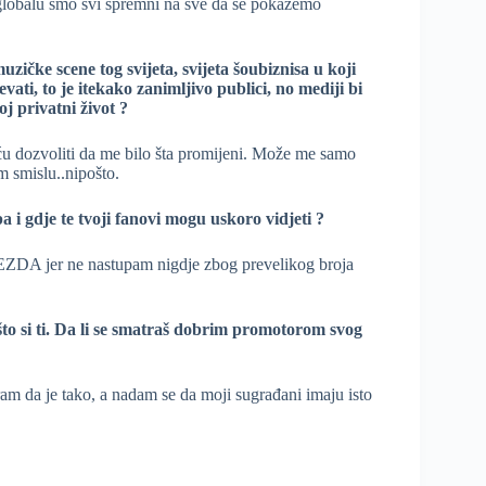
 globalu smo svi spremni na sve da se pokažemo
zičke scene tog svijeta, svijeta šoubiznisa u koji
ati, to je itekako zanimljivo publici, no mediji bi
oj privatni život ?
u dozvoliti da me bilo šta promijeni. Može me samo
m smislu..nipošto.
 i gdje te tvoji fanovi mogu uskoro vidjeti ?
ZDA jer ne nastupam nigdje zbog prevelikog broja
što si ti. Da li se smatraš dobrim promotorom svog
ram da je tako, a nadam se da moji sugrađani imaju isto