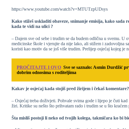
https://www.youtube.com/watch?v=MTUTzpUDsys
Kako stižeš uskladiti obaveze, snimanje emisija, kako sada re
kada te vidi na ulici ?
– Dajem sve od sebe i trudim se da budem odlična u svemu. U ov
medicinske škole i vjerujte da nije lako, ali stižem i zadovoljna
koristi kao motiv da se još više trudim. Prelijep osjećaj kojeg je
PROČITAJTE I OVO
Sve se saznalo: Asmin Durdžić prv
dobrim odnosima s roditeljima
Kakav je osjećaj kada stojiš pred žirijem i čekaš komentare? 
– Osjećaj treba doživjeti. Pohvale svima gode i lijepo je čuti kad
žiri. Kritike su nešto što prihvatam rado i trudim se u što kraćem
Šta misliš postoji li neko od tvojih kolega, takmičara ko bi