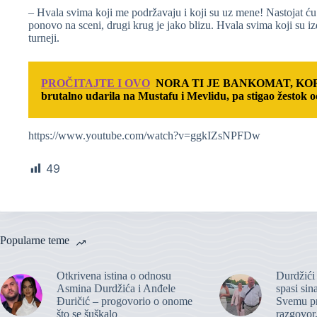
– Hvala svima koji me podržavaju i koji su uz mene! Nastojat ć
ponovo na sceni, drugi krug je jako blizu. Hvala svima koji su iz
turneji.
PROČITAJTE I OVO
NORA TI JE BANKOMAT, KORI
brutalno udarila na Mustafu i Mevlidu, pa stigao žestok
https://www.youtube.com/watch?v=ggkIZsNPFDw
49
Popularne teme
Otkrivena istina o odnosu
Durdžići 
Asmina Durdžića i Anđele
spasi si
Đuričić – progovorio o onome
Svemu pr
što se šuškalo
razgovor,