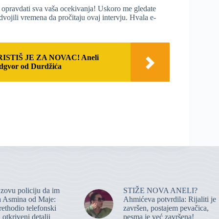
u opravdati sva vaša ocekivanja! Uskoro me gledate
dvojili vremena da pročitaju ovaj intervju. Hvala e-
STIŠ JE ZA NOVAC! Aneli
 odgvor od Durdžića
zovu policiju da im
STIŽE NOVA ANELI?
na Asmina od Maje:
Ahmićeva potvrdila: Rijaliti je
ethodio telefonski
završen, postajem pevačica,
 otkriveni detalji
pesma je već završena!