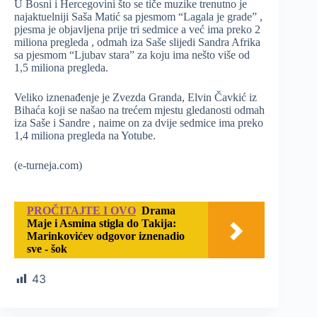
U Bosni i Hercegovini što se tiče muzike trenutno je
najaktuelniji Saša Matić sa pjesmom “Lagala je grade” ,
pjesma je objavljena prije tri sedmice a već ima preko 2
miliona pregleda , odmah iza Saše slijedi Sandra Afrika
sa pjesmom “Ljubav stara” za koju ima nešto više od
1,5 miliona pregleda.
Veliko iznenađenje je Zvezda Granda, Elvin Čavkić iz
Bihaća koji se našao na trećem mjestu gledanosti odmah
iza Saše i Sandre , naime on za dvije sedmice ima preko
1,4 miliona pregleda na Yotube.
(e-turneja.com)
PROČITAJTE I OVO
Drama
Maje i Asmina stigla do Takija:
Marinkovićev odgovor iznenadio
sve - šok
43