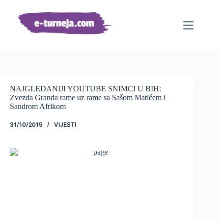
Preskoči
na
sadržaj
NAJGLEDANIJI YOUTUBE SNIMCI U BIH:
Zvezda Granda rame uz rame sa Sašom Matićem i
Sandrom Afrikom
31/10/2015
VIJESTI