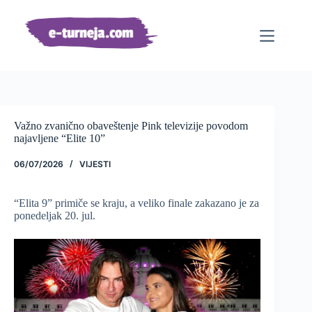
Preskoči
na
sadržaj
Važno zvanično obaveštenje Pink televizije povodom
najavljene “Elite 10”
06/07/2026
VIJESTI
“Elita 9” primiče se kraju, a veliko finale zakazano je za
ponedeljak 20. jul.