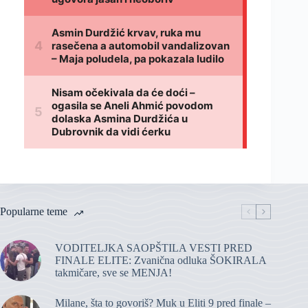
Popularne teme
VODITELJKA SAOPŠTILA VESTI PRED
FINALE ELITE: Zvanična odluka ŠOKIRALA
takmičare, sve se MENJA!
Milane, šta to govoriš? Muk u Eliti 9 pred finale –