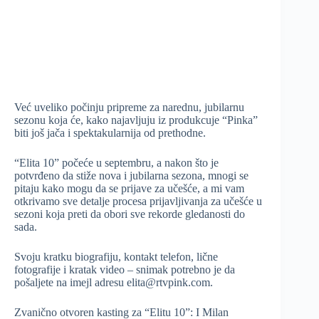
Već uveliko počinju pripreme za narednu, jubilarnu
sezonu koja će, kako najavljuju iz produkcuje “Pinka”
biti još jača i spektakularnija od prethodne.
“Elita 10” počeće u septembru, a nakon što je
potvrđeno da stiže nova i jubilarna sezona, mnogi se
pitaju kako mogu da se prijave za učešće, a mi vam
otkrivamo sve detalje procesa prijavljivanja za učešće u
sezoni koja preti da obori sve rekorde gledanosti do
sada.
Svoju kratku biografiju, kontakt telefon, lične
fotografije i kratak video – snimak potrebno je da
pošaljete na imejl adresu elita@rtvpink.com.
Zvanično otvoren kasting za “Elitu 10”: I Milan