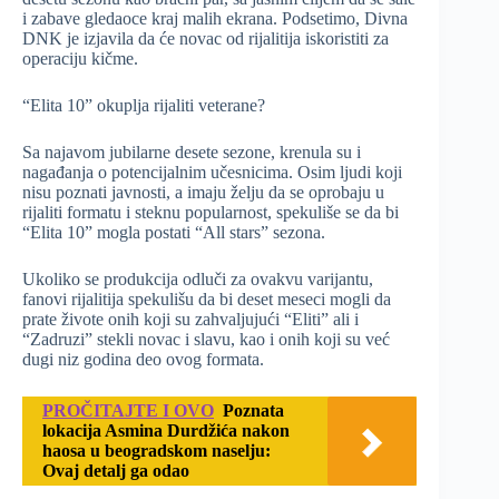
i zabave gledaoce kraj malih ekrana. Podsetimo, Divna
DNK je izjavila da će novac od rijalitija iskoristiti za
operaciju kičme.
“Elita 10” okuplja rijaliti veterane?
Sa najavom jubilarne desete sezone, krenula su i
nagađanja o potencijalnim učesnicima. Osim ljudi koji
nisu poznati javnosti, a imaju želju da se oprobaju u
rijaliti formatu i steknu popularnost, spekuliše se da bi
“Elita 10” mogla postati “All stars” sezona.
Ukoliko se produkcija odluči za ovakvu varijantu,
fanovi rijalitija spekulišu da bi deset meseci mogli da
prate živote onih koji su zahvaljujući “Eliti” ali i
“Zadruzi” stekli novac i slavu, kao i onih koji su već
dugi niz godina deo ovog formata.
PROČITAJTE I OVO
Poznata
lokacija Asmina Durdžića nakon
haosa u beogradskom naselju:
Ovaj detalj ga odao