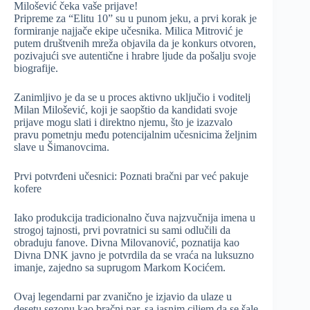
Milošević čeka vaše prijave!
Pripreme za “Elitu 10” su u punom jeku, a prvi korak je
formiranje najjače ekipe učesnika. Milica Mitrović je
putem društvenih mreža objavila da je konkurs otvoren,
pozivajući sve autentične i hrabre ljude da pošalju svoje
biografije.
Zanimljivo je da se u proces aktivno uključio i voditelj
Milan Milošević, koji je saopštio da kandidati svoje
prijave mogu slati i direktno njemu, što je izazvalo
pravu pometnju među potencijalnim učesnicima željnim
slave u Šimanovcima.
Prvi potvrđeni učesnici: Poznati bračni par već pakuje
kofere
Iako produkcija tradicionalno čuva najzvučnija imena u
strogoj tajnosti, prvi povratnici su sami odlučili da
obraduju fanove. Divna Milovanović, poznatija kao
Divna DNK javno je potvrdila da se vraća na luksuzno
imanje, zajedno sa suprugom Markom Kocićem.
Ovaj legendarni par zvanično je izjavio da ulaze u
desetu sezonu kao bračni par, sa jasnim ciljem da se šale