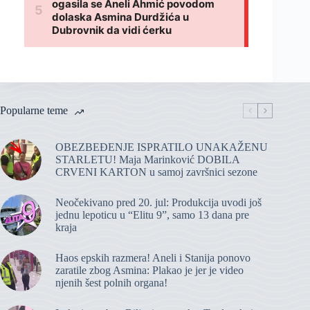
Popularne teme
OBEZBEĐENJE ISPRATILO UNAKAŽENU
STARLETU! Maja Marinković DOBILA
CRVENI KARTON u samoj završnici sezone
Neočekivano pred 20. jul: Produkcija uvodi još
jednu lepoticu u “Elitu 9”, samo 13 dana pre
kraja
Haos epskih razmera! Aneli i Stanija ponovo
zaratile zbog Asmina: Plakao je jer je video
njenih šest polnih organa!