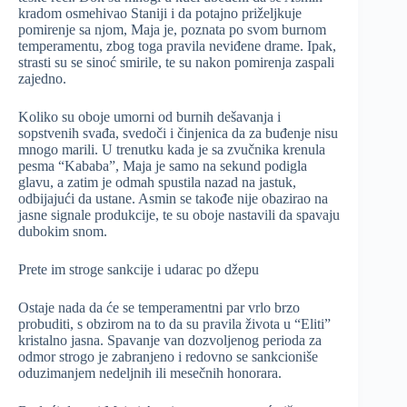
kradom osmehivao Staniji i da potajno priželjkuje
pomirenje sa njom, Maja je, poznata po svom burnom
temperamentu, zbog toga pravila neviđene drame. Ipak,
strasti su se sinoć smirile, te su nakon pomirenja zaspali
zajedno.
Koliko su oboje umorni od burnih dešavanja i
sopstvenih svađa, svedoči i činjenica da za buđenje nisu
mnogo marili. U trenutku kada je sa zvučnika krenula
pesma “Kababa”, Maja je samo na sekund podigla
glavu, a zatim je odmah spustila nazad na jastuk,
odbijajući da ustane. Asmin se takođe nije obazirao na
jasne signale produkcije, te su oboje nastavili da spavaju
dubokim snom.
Prete im stroge sankcije i udarac po džepu
Ostaje nada da će se temperamentni par vrlo brzo
probuditi, s obzirom na to da su pravila života u “Eliti”
kristalno jasna. Spavanje van dozvoljenog perioda za
odmor strogo je zabranjeno i redovno se sankcioniše
oduzimanjem nedeljnih ili mesečnih honorara.