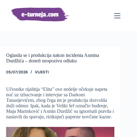
Preskoči
na
sadržaj
Oglasila se i produkcija nakon incidenta Asmina
Durdžića – doneli neopozivu odluku
05/07/2026
VIJESTI
Učesnike rijalitija “Elita” ove nedelje očekuje napeta
noć uz izbacivanje i intervjue sa Darkom
Tanasijevićem, zbog čega im je produkcija dozvolila
duži odmor. Ipak, kada je Veliki šef označio buđenje,
Maja Marinković i Asmin Durdžić su ignorisali pravila i
nastavili da spavaju, rizikujući paprene novčane kazne.