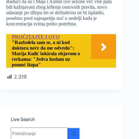
Budući da su i Maja i Asmin ove sezone već više puta
bili kažnjavani zbog kršenja osnovnih pravila, novo
udaranje po džepu im se definitivno ne bi isplatilo,
posebno pred najnapetiju noć u nedelji kada je
koncentracija svima preko potrebna.
PROČITAJTE I OVO
"Razbolela sam se, a ni kod
doktora neće da me odvedu":
Marija Kulić šokirala objavom o
ćerkama: "Jedva hodam uz
pomoć štapa"
2.319
Live Search
Nema