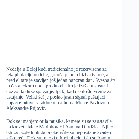
Nedelja u Beloj kući tradicionalno je rezervisana za
rekapitulaciju nedelje, goruća pitanja i izbacivanje, a
pred elitare je stavljen još jedan naporan dan. Svesna šta
ih čeka tokom noći, produkcija im je izašla u susret i
dozvolila duže spavanje. Ipak, kada je došlo vreme za
ustajanje, Veliki šef je poslao jasan signal puštajući
najveće hitove sa aktuelnih albuma Milice Pavlović i
Aleksandre Prijović.
Dok se imanjem orila muzika, kamere su se zaustavile
na krevetu Maje Marinković i Asmina Durdžića. Njihov
odnos poslednjih dana obeležile su neprestane svađe i
teške reči. Dok su mnogi u kući ubeđeni da se Asmin