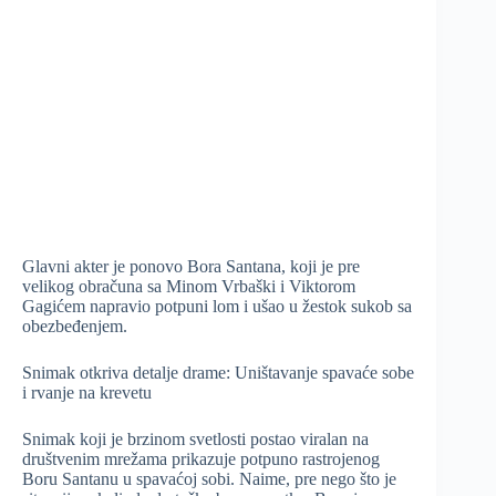
Glavni akter je ponovo Bora Santana, koji je pre
velikog obračuna sa Minom Vrbaški i Viktorom
Gagićem napravio potpuni lom i ušao u žestok sukob sa
obezbeđenjem.
Snimak otkriva detalje drame: Uništavanje spavaće sobe
i rvanje na krevetu
Snimak koji je brzinom svetlosti postao viralan na
društvenim mrežama prikazuje potpuno rastrojenog
Boru Santanu u spavaćoj sobi. Naime, pre nego što je