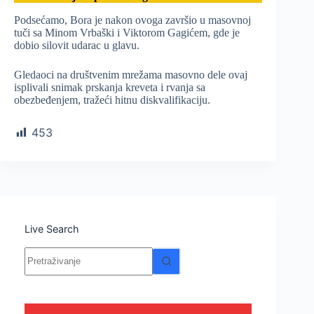
Podsećamo, Bora je nakon ovoga završio u masovnoj
tuči sa Minom Vrbaški i Viktorom Gagićem, gde je
dobio silovit udarac u glavu.
Gledaoci na društvenim mrežama masovno dele ovaj
isplivali snimak prskanja kreveta i rvanja sa
obezbeđenjem, tražeći hitnu diskvalifikaciju.
453
Live Search
Nema
rezultata.