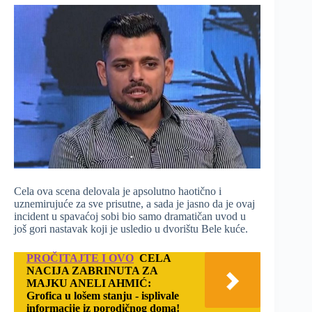
Cela ova scena delovala je apsolutno haotično i
uznemirujuće za sve prisutne, a sada je jasno da je ovaj
incident u spavaćoj sobi bio samo dramatičan uvod u
još gori nastavak koji je usledio u dvorištu Bele kuće.
PROČITAJTE I OVO
CELA
NACIJA ZABRINUTA ZA
MAJKU ANELI AHMIĆ:
Grofica u lošem stanju - isplivale
informacije iz porodičnog doma!