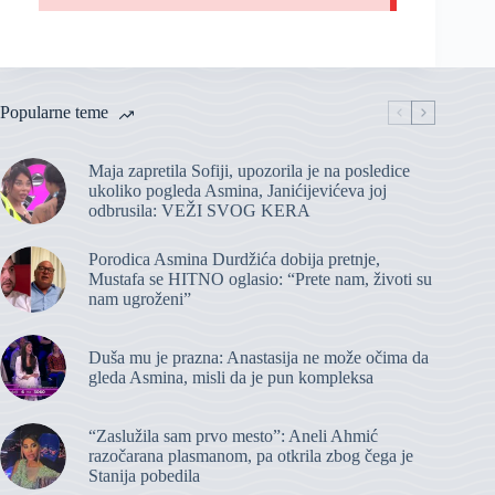
Popularne teme
Maja zapretila Sofiji, upozorila je na posledice
ukoliko pogleda Asmina, Janićijevićeva joj
odbrusila: VEŽI SVOG KERA
Porodica Asmina Durdžića dobija pretnje,
Mustafa se HITNO oglasio: “Prete nam, životi su
nam ugroženi”
Duša mu je prazna: Anastasija ne može očima da
gleda Asmina, misli da je pun kompleksa
“Zaslužila sam prvo mesto”: Aneli Ahmić
razočarana plasmanom, pa otkrila zbog čega je
Stanija pobedila