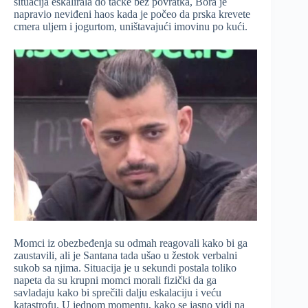
situacija eskalirala do tačke bez povratka, Bora je
napravio neviđeni haos kada je počeo da prska krevete
cmera uljem i jogurtom, uništavajući imovinu po kući.
Momci iz obezbeđenja su odmah reagovali kako bi ga
zaustavili, ali je Santana tada ušao u žestok verbalni
sukob sa njima. Situacija je u sekundi postala toliko
napeta da su krupni momci morali fizički da ga
savladaju kako bi sprečili dalju eskalaciju i veću
katastrofu. U jednom momentu, kako se jasno vidi na