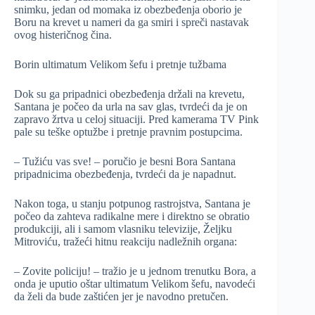
snimku, jedan od momaka iz obezbeđenja oborio je
Boru na krevet u nameri da ga smiri i spreči nastavak
ovog histeričnog čina.
Borin ultimatum Velikom šefu i pretnje tužbama
Dok su ga pripadnici obezbeđenja držali na krevetu,
Santana je počeo da urla na sav glas, tvrdeći da je on
zapravo žrtva u celoj situaciji. Pred kamerama TV Pink
pale su teške optužbe i pretnje pravnim postupcima.
– Tužiću vas sve! – poručio je besni Bora Santana
pripadnicima obezbeđenja, tvrdeći da je napadnut.
Nakon toga, u stanju potpunog rastrojstva, Santana je
počeo da zahteva radikalne mere i direktno se obratio
produkciji, ali i samom vlasniku televizije, Željku
Mitroviću, tražeći hitnu reakciju nadležnih organa:
– Zovite policiju! – tražio je u jednom trenutku Bora, a
onda je uputio oštar ultimatum Velikom šefu, navodeći
da želi da bude zaštićen jer je navodno pretučen.