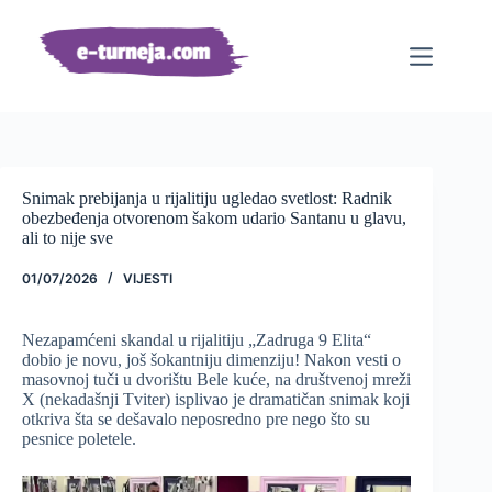
Preskoči
na
sadržaj
Snimak prebijanja u rijalitiju ugledao svetlost: Radnik
obezbeđenja otvorenom šakom udario Santanu u glavu,
ali to nije sve
01/07/2026
VIJESTI
Nezapamćeni skandal u rijalitiju „Zadruga 9 Elita“
dobio je novu, još šokantniju dimenziju! Nakon vesti o
masovnoj tuči u dvorištu Bele kuće, na društvenoj mreži
X (nekadašnji Tviter) isplivao je dramatičan snimak koji
otkriva šta se dešavalo neposredno pre nego što su
pesnice poletele.