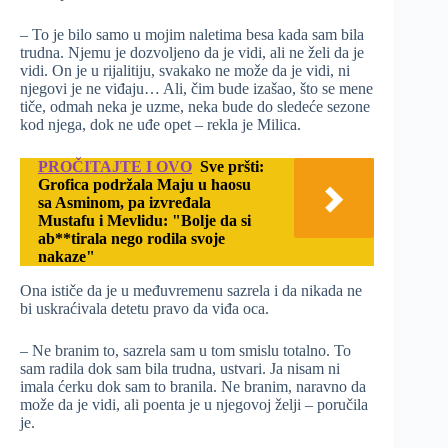
– To je bilo samo u mojim naletima besa kada sam bila
trudna. Njemu je dozvoljeno da je vidi, ali ne želi da je
vidi. On je u rijalitiju, svakako ne može da je vidi, ni
njegovi je ne viđaju… Ali, čim bude izašao, što se mene
tiče, odmah neka je uzme, neka bude do sledeće sezone
kod njega, dok ne uđe opet – rekla je Milica.
PROČITAJTE I OVO
Sve pršti:
Grofica podržala Maju u haosu
sa Asminom, pa izvređala
Mustafu i Mevlidu: "Bolje da si
ab**tirala nego rodila svoje
nakaze"
Ona ističe da je u međuvremenu sazrela i da nikada ne
bi uskraćivala detetu pravo da viđa oca.
– Ne branim to, sazrela sam u tom smislu totalno. To
sam radila dok sam bila trudna, ustvari. Ja nisam ni
imala ćerku dok sam to branila. Ne branim, naravno da
može da je vidi, ali poenta je u njegovoj želji – poručila
je.