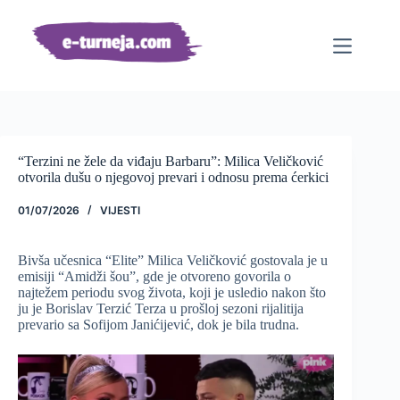
Preskoči
na
sadržaj
“Terzini ne žele da viđaju Barbaru”: Milica Veličković
otvorila dušu o njegovoj prevari i odnosu prema ćerkici
01/07/2026
VIJESTI
Bivša učesnica “Elite” Milica Veličković gostovala je u
emisiji “Amidži šou”, gde je otvoreno govorila o
najtežem periodu svog života, koji je usledio nakon što
ju je Borislav Terzić Terza u prošloj sezoni rijalitija
prevario sa Sofijom Janićijević, dok je bila trudna.