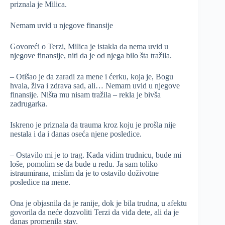
priznala je Milica.
Nemam uvid u njegove finansije
Govoreći o Terzi, Milica je istakla da nema uvid u
njegove finansije, niti da je od njega bilo šta tražila.
– Otišao je da zaradi za mene i ćerku, koja je, Bogu
hvala, živa i zdrava sad, ali… Nemam uvid u njegove
finansije. Ništa mu nisam tražila – rekla je bivša
zadrugarka.
Iskreno je priznala da trauma kroz koju je prošla nije
nestala i da i danas oseća njene posledice.
– Ostavilo mi je to trag. Kada vidim trudnicu, bude mi
loše, pomolim se da bude u redu. Ja sam toliko
istraumirana, mislim da je to ostavilo doživotne
posledice na mene.
Ona je objasnila da je ranije, dok je bila trudna, u afektu
govorila da neće dozvoliti Terzi da viđa dete, ali da je
danas promenila stav.