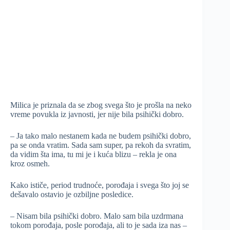
Milica je priznala da se zbog svega što je prošla na neko
vreme povukla iz javnosti, jer nije bila psihički dobro.
– Ja tako malo nestanem kada ne budem psihički dobro,
pa se onda vratim. Sada sam super, pa rekoh da svratim,
da vidim šta ima, tu mi je i kuća blizu – rekla je ona
kroz osmeh.
Kako ističe, period trudnoće, porođaja i svega što joj se
dešavalo ostavio je ozbiljne posledice.
– Nisam bila psihički dobro. Malo sam bila uzdrmana
tokom porođaja, posle porođaja, ali to je sada iza nas –