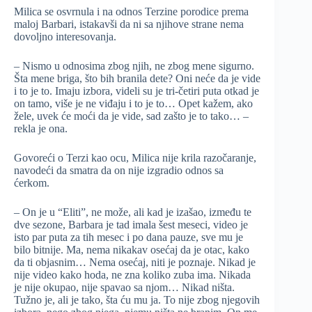
Milica se osvrnula i na odnos Terzine porodice prema
maloj Barbari, istakavši da ni sa njihove strane nema
dovoljno interesovanja.
– Nismo u odnosima zbog njih, ne zbog mene sigurno.
Šta mene briga, što bih branila dete? Oni neće da je vide
i to je to. Imaju izbora, videli su je tri-četiri puta otkad je
on tamo, više je ne viđaju i to je to… Opet kažem, ako
žele, uvek će moći da je vide, sad zašto je to tako… –
rekla je ona.
Govoreći o Terzi kao ocu, Milica nije krila razočaranje,
navodeći da smatra da on nije izgradio odnos sa
ćerkom.
– On je u “Eliti”, ne može, ali kad je izašao, između te
dve sezone, Barbara je tad imala šest meseci, video je
isto par puta za tih mesec i po dana pauze, sve mu je
bilo bitnije. Ma, nema nikakav osećaj da je otac, kako
da ti objasnim… Nema osećaj, niti je poznaje. Nikad je
nije video kako hoda, ne zna koliko zuba ima. Nikada
je nije okupao, nije spavao sa njom… Nikad ništa.
Tužno je, ali je tako, šta ću mu ja. To nije zbog njegovih