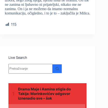
izbora, nego zbog njega, njemu ništa ne branim. On me
ne zanima ni ljubavno ni prijateljski, nikako me ne
zanima. On i ja ne možemo da imamo normalnu
komunikaciju, očigledno, i to je to – zaključila je Milica.
115
Live Search
Nema
rezultata.