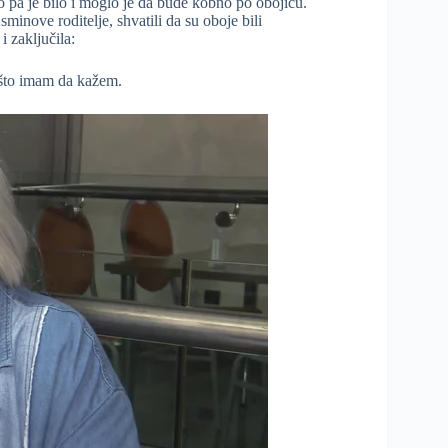
o pa je bilo i moglo je da bude kobno po obojicu.
sminove roditelje, shvatili da su oboje bili
i zaključila:
 što imam da kažem.