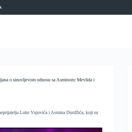
A
 o sinovljevom odnosu sa Asminom: Mevlida i
neprijatelja Luke Vujovića i Asmina Durdžića, koji su