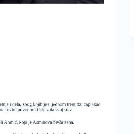
nje i dela, zbog kojih je u jednom trenutku zaplakao
rtal ovim povodom i iskazala svoj stav.
eli Ahmić, koja je Asminova bivša žena.