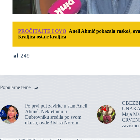
PROČITAJTE I OVO
Aneli Ahmić pokazala raskoš, ovaj 
Kraljica ostaje kraljica
249
Popularne teme
OBEZBE
Po prvi put zavirite u stan Aneli
UNAKA
Ahmić: Nekretninu u
Maja Ma
Dubrovniku sredila po svom
CRVENI
ukusu, ovde živi sa Norom
završnici