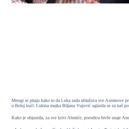
Mnogi se pitaju kako to da Luka sada ublažava sve Asminove pret
u Beloj kući. Lukina majka Biljana Vujović oglasila se za naš po
Kako je objasnila, za sve krivi Ahmiće, porodicu bivše snaje An