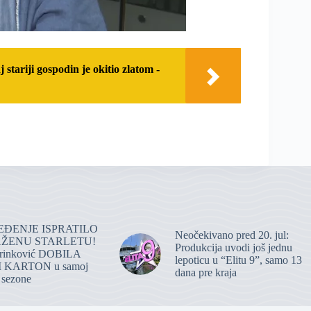
stariji gospodin je okitio zlatom -
ĐENJE ISPRATILO
Neočekivano pred 20. jul:
ŽENU STARLETU!
Produkcija uvodi još jednu
rinković DOBILA
lepoticu u “Elitu 9”, samo 13
 KARTON u samoj
dana pre kraja
 sezone