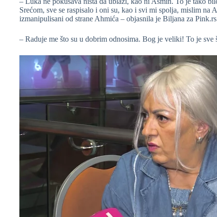
– Luka ne pokušava ništa da ublaži, kao ni Asmin. To je tako bil
Srećom, sve se raspisalo i oni su, kao i svi mi spolja, mislim na A
izmanipulisani od strane Ahmića – objasnila je Biljana za Pink.rs 
– Raduje me što su u dobrim odnosima. Bog je veliki! To je sve