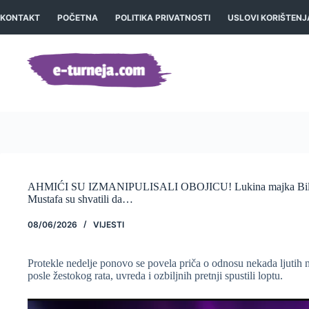
Preskoči
na
KONTAKT
POČETNA
POLITIKA PRIVATNOSTI
USLOVI KORIŠTENJ
sadržaj
AHMIĆI SU IZMANIPULISALI OBOJICU! Lukina majka Biljana
Mustafa su shvatili da…
08/06/2026
VIJESTI
Protekle nedelje ponovo se povela priča o odnosu nekada ljutih 
posle žestokog rata, uvreda i ozbiljnih pretnji spustili loptu.