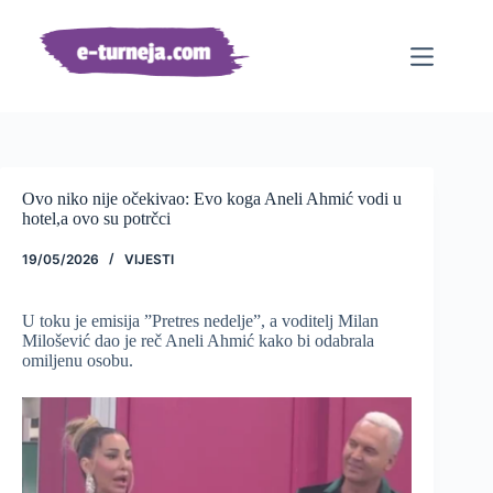
Preskoči
na
sadržaj
Ovo niko nije očekivao: Evo koga Aneli Ahmić vodi u
hotel,a ovo su potrčci
19/05/2026
VIJESTI
U toku je emisija ”Pretres nedelje”, a voditelj Milan
Milošević dao je reč Aneli Ahmić kako bi odabrala
omiljenu osobu.