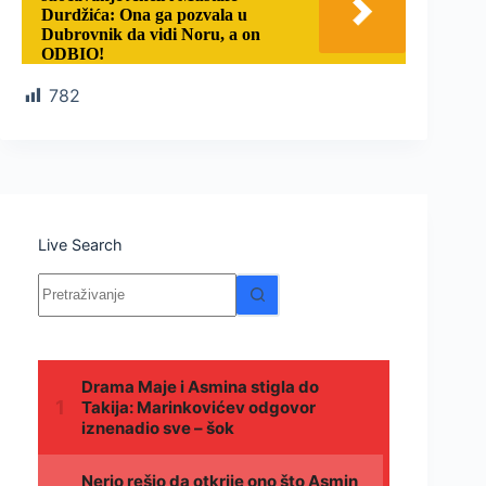
Durdžića: Ona ga pozvala u
Dubrovnik da vidi Noru, a on
ODBIO!
782
Live Search
Nema
rezultata.