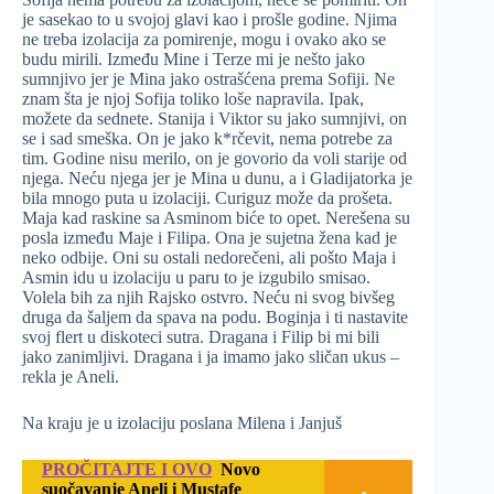
je sasekao to u svojoj glavi kao i prošle godine. Njima
ne treba izolacija za pomirenje, mogu i ovako ako se
budu mirili. Između Mine i Terze mi je nešto jako
sumnjivo jer je Mina jako ostrašćena prema Sofiji. Ne
znam šta je njoj Sofija toliko loše napravila. Ipak,
možete da sednete. Stanija i Viktor su jako sumnjivi, on
se i sad smeška. On je jako k*rčevit, nema potrebe za
tim. Godine nisu merilo, on je govorio da voli starije od
njega. Neću njega jer je Mina u dunu, a i Gladijatorka je
bila mnogo puta u izolaciji. Curiguz može da prošeta.
Maja kad raskine sa Asminom biće to opet. Nerešena su
posla između Maje i Filipa. Ona je sujetna žena kad je
neko odbije. Oni su ostali nedorečeni, ali pošto Maja i
Asmin idu u izolaciju u paru to je izgubilo smisao.
Volela bih za njih Rajsko ostvro. Neću ni svog bivšeg
druga da šaljem da spava na podu. Boginja i ti nastavite
svoj flert u diskoteci sutra. Dragana i Filip bi mi bili
jako zanimljivi. Dragana i ja imamo jako sličan ukus –
rekla je Aneli.
Na kraju je u izolaciju poslana Milena i Janjuš
PROČITAJTE I OVO
Novo
suočavanje Aneli i Mustafe