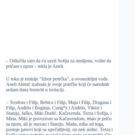
– Odlučila sam da ću uzeti Sofiju za omiljenu, volim da
pričam s njom – rekla je Aneli.
U toku je emisije “Izbor potrčka”, a ovonedeljni vođa
Aneli Ahmić izabrala je svoje potrčke koji će narednih
sedam dana boraviti u izolaciji.
– Teodora i Filip, Bebica i Filip, Maja i Filip, Dragana i
Filip, Anđelo i Boginja, Curig*z i Anđelo, Viktor i
Stanija, Jaško, Miki Dudić, Kačavenda, Terza i Sofija, i
Mina. Miki je povezivan sa Kačavendom, imao je priču
sa njom, ali je muvao i Staniju. Mada, ništa od toga,
postoje parovi koji su upečatljiviji, on nek sedne. Terza i
Sofija nema potrebu za izolacijom, neće se pomiriti. On