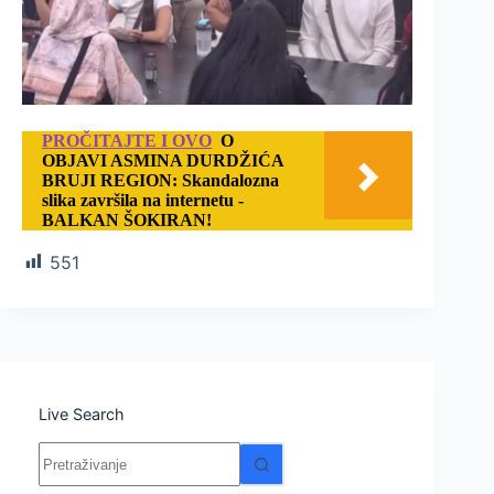
PROČITAJTE I OVO
O
OBJAVI ASMINA DURDŽIĆA
BRUJI REGION: Skandalozna
slika završila na internetu -
BALKAN ŠOKIRAN!
551
Live Search
Nema
rezultata.