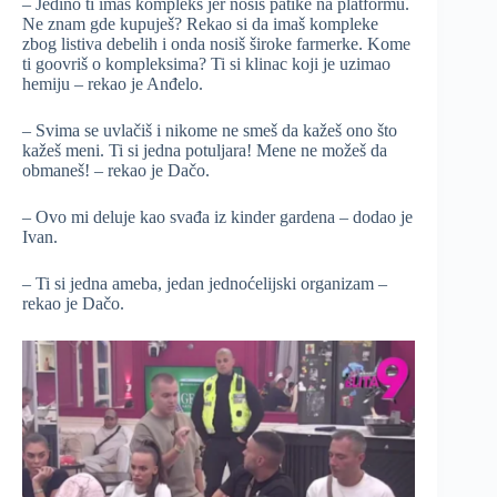
– Jedino ti imaš kompleks jer nosiš patike na platformu.
Ne znam gde kupuješ? Rekao si da imaš kompleke
zbog listiva debelih i onda nosiš široke farmerke. Kome
ti goovriš o kompleksima? Ti si klinac koji je uzimao
hemiju – rekao je Anđelo.
– Svima se uvlačiš i nikome ne smeš da kažeš ono što
kažeš meni. Ti si jedna potuljara! Mene ne možeš da
obmaneš! – rekao je Dačo.
– Ovo mi deluje kao svađa iz kinder gardena – dodao je
Ivan.
– Ti si jedna ameba, jedan jednoćelijski organizam –
rekao je Dačo.