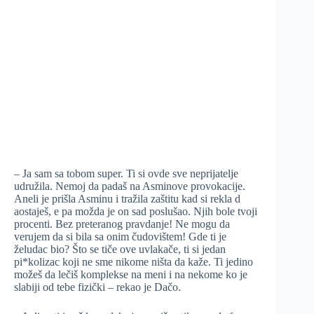
– Ja sam sa tobom super. Ti si ovde sve neprijatelje
udružila. Nemoj da padaš na Asminove provokacije.
Aneli je prišla Asminu i tražila zaštitu kad si rekla d
aostaješ, e pa možda je on sad poslušao. Njih bole tvoji
procenti. Bez preteranog pravdanje! Ne mogu da
verujem da si bila sa onim čudovištem! Gde ti je
želudac bio? Što se tiče ove uvlakače, ti si jedan
pi*kolizac koji ne sme nikome ništa da kaže. Ti jedino
možeš da lečiš komplekse na meni i na nekome ko je
slabiji od tebe fizički – rekao je Dačo.