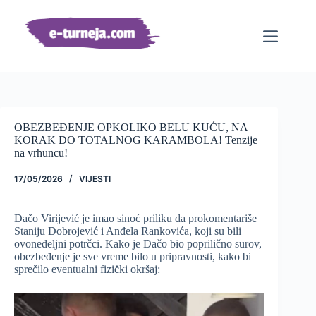
Preskoči
na
sadržaj
OBEZBEĐENJE OPKOLIKO BELU KUĆU, NA
KORAK DO TOTALNOG KARAMBOLA! Tenzije
na vrhuncu!
17/05/2026
VIJESTI
Dačo Virijević je imao sinoć priliku da prokomentariše
Staniju Dobrojević i Anđela Rankovića, koji su bili
ovonedeljni potrčci. Kako je Dačo bio poprilično surov,
obezbeđenje je sve vreme bilo u pripravnosti, kako bi
sprečilo eventualni fizički okršaj: