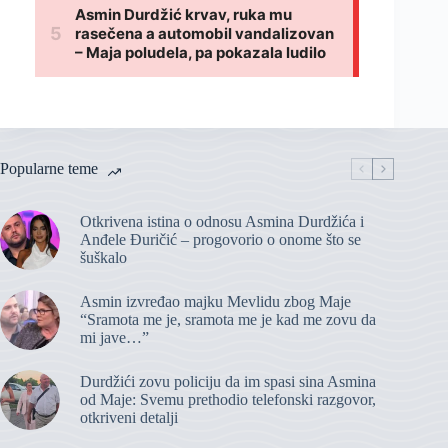
Popularne teme
Otkrivena istina o odnosu Asmina Durdžića i
Anđele Đuričić – progovorio o onome što se
šuškalo
Asmin izvređao majku Mevlidu zbog Maje
“Sramota me je, sramota me je kad me zovu da
mi jave…”
Durdžići zovu policiju da im spasi sina Asmina
od Maje: Svemu prethodio telefonski razgovor,
otkriveni detalji