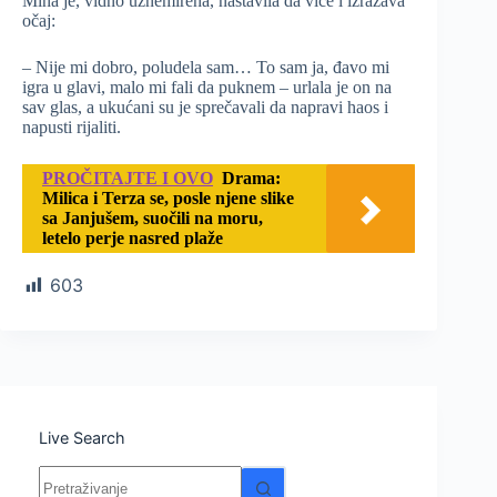
Mina je, vidno uznemirena, nastavila da viče i izražava
očaj:
– Nije mi dobro, poludela sam… To sam ja, đavo mi
igra u glavi, malo mi fali da puknem – urlala je on na
sav glas, a ukućani su je sprečavali da napravi haos i
napusti rijaliti.
PROČITAJTE I OVO
Drama:
Milica i Terza se, posle njene slike
sa Janjušem, suočili na moru,
letelo perje nasred plaže
603
Live Search
Nema