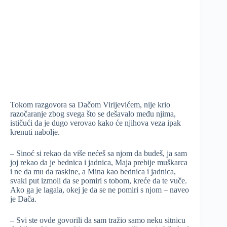
Tokom razgovora sa Dačom Virijevićem, nije krio
razočaranje zbog svega što se dešavalo među njima,
ističući da je dugo verovao kako će njihova veza ipak
krenuti nabolje.
– Sinoć si rekao da više nećeš sa njom da budeš, ja sam
joj rekao da je bednica i jadnica, Maja prebije muškarca
i ne da mu da raskine, a Mina kao bednica i jadnica,
svaki put izmoli da se pomiri s tobom, kreće da te vuče.
Ako ga je lagala, okej je da se ne pomiri s njom – naveo
je Dača.
– Svi ste ovde govorili da sam tražio samo neku sitnicu