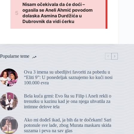
Popularne teme
Ova 3 imena su ubedljivi favoriti za pobedu u
“Eliti 9”: U ponedeljak saznajemo ko kući nosi
100.000 evra
Bela kuća grmi: Evo šta su Filip i Aneli rekli o
trenutku u kazinu kad je ona njega uhvatila za
intimne delove tela
Ako mi dođeš ikad, ja bih da te dočekam! Sari
potonule sve lađe, zbog Murata maskaru skida
suzama i peva na sav glas