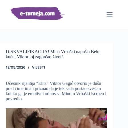
Preskoči
na
sadržaj
DISKVALIFIKACIJA! Mina Vrbaški napušta Belu
kuću, Viktor joj zagorčao život!
12/05/2026
VIJESTI
Učesnik rijalitija “Elita“ Viktor Gagić otvorio je dušu
pred cimerima i priznao da je tek sada postao svestan
koliko ga je emotivni odnos sa Minom Vrbaški iscrpeo i
povredio.