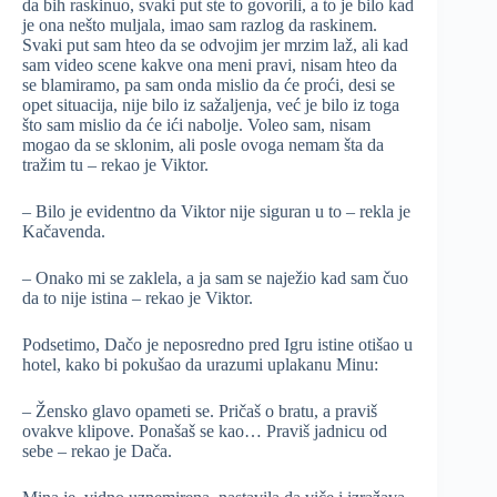
da bih raskinuo, svaki put ste to govorili, a to je bilo kad
je ona nešto muljala, imao sam razlog da raskinem.
Svaki put sam hteo da se odvojim jer mrzim laž, ali kad
sam video scene kakve ona meni pravi, nisam hteo da
se blamiramo, pa sam onda mislio da će proći, desi se
opet situacija, nije bilo iz sažaljenja, već je bilo iz toga
što sam mislio da će ići nabolje. Voleo sam, nisam
mogao da se sklonim, ali posle ovoga nemam šta da
tražim tu – rekao je Viktor.
– Bilo je evidentno da Viktor nije siguran u to – rekla je
Kačavenda.
– Onako mi se zaklela, a ja sam se naježio kad sam čuo
da to nije istina – rekao je Viktor.
Podsetimo, Dačo je neposredno pred Igru istine otišao u
hotel, kako bi pokušao da urazumi uplakanu Minu:
– Žensko glavo opameti se. Pričaš o bratu, a praviš
ovakve klipove. Ponašaš se kao… Praviš jadnicu od
sebe – rekao je Dača.